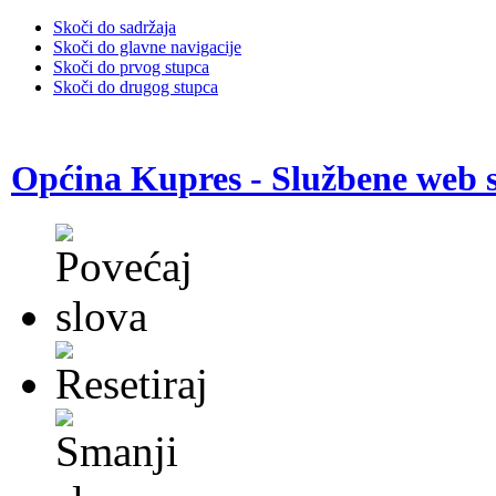
Skoči do sadržaja
Skoči do glavne navigacije
Skoči do prvog stupca
Skoči do drugog stupca
Općina Kupres - Službene web s