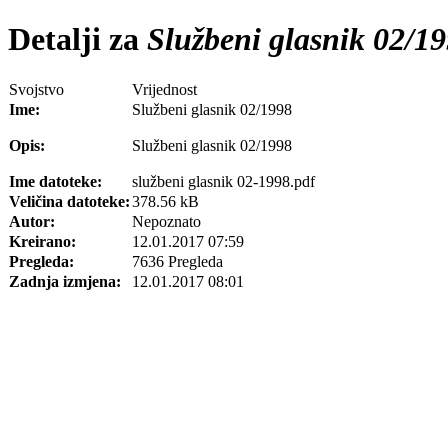
Detalji za
Službeni glasnik 02/1
Svojstvo
Vrijednost
Ime:
Službeni glasnik 02/1998
Opis:
Službeni glasnik 02/1998
Ime datoteke:
službeni glasnik 02-1998.pdf
Veličina datoteke:
378.56 kB
Autor:
Nepoznato
Kreirano:
12.01.2017 07:59
Pregleda:
7636 Pregleda
Zadnja izmjena:
12.01.2017 08:01