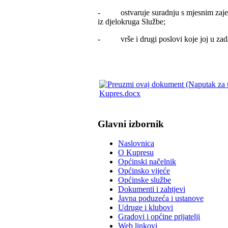
- ostvaruje suradnju s mjesnim zajedni
iz djelokruga Službe;
- vrše i drugi poslovi koje joj u zada
Kupres.docx
Glavni izbornik
Naslovnica
O Kupresu
Općinski načelnik
Općinsko vijeće
Općinske službe
Dokumenti i zahtjevi
Javna poduzeća i ustanove
Udruge i klubovi
Gradovi i općine prijatelji
Web linkovi