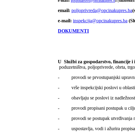
e-mail:
gospodarstvo@opcinakupres.b
a (
službenici
email:
poljoprivreda@opcinakupres.ba
(
e-mail:
inspekcija@opcinakupres.ba
(Sl
DOKUMENTI
U Službi za gospodarstvo, financije i 
poduzetništva, poljoprivrede, obrta, trgov
- provodi se prvostupanjski upravni p
- vrše inspekcijski poslovi u oblasti tr
- obavljaju se poslovi iz nadležnosti
- provodi propisani postupak u cilju d
- provodi se postupak utvrđivanja mini
- uspostavlja, vodi i ažurira propisana 