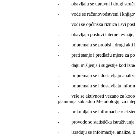
- obavljaju se upravni i drugi stručni p
- vode se računovodstveni i knjigovods
- vodi se općinska riznica i svi poslo
- obavljaju poslovi interne revizije;
- pripremaju se propisi i drugi akti i
- prati stanje i predlažu mjere za pobo
- daju mišljenja i sugestije kod izrade
- pripremaju se i dostavljaju analize i
- pripremaju se i dostavljaju informa
- vrše se aktivnosti vezano za koordin
planiranja sukladno Metodologiji za inte
- prikupljaju se informacije o ekstern
- provode se statistička istraživanja u 
- izrađuju se informacije, analize, izvj