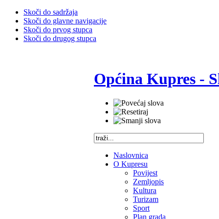
Skoči do sadržaja
Skoči do glavne navigacije
Skoči do prvog stupca
Skoči do drugog stupca
Općina Kupres - S
Naslovnica
O Kupresu
Povijest
Zemljopis
Kultura
Turizam
Sport
Plan grada