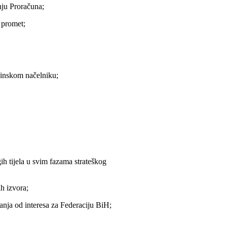
nju Proračuna;
 promet;
ćinskom načelniku;
 tijela u svim fazama strateškog
h izvora;
anja od interesa za Federaciju BiH;