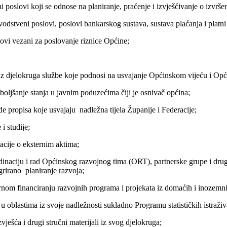
oslovi koji se odnose na planiranje, praćenje i izvješćivanje o izvrše
tveni poslovi, poslovi bankarskog sustava, sustava plaćanja i platni
vi vezani za poslovanje riznice Općine;
z djelokruga službe koje podnosi na usvajanje Općinskom vijeću i Op
ljšanje stanja u javnim poduzećima čiji je osnivač općina;
 propisa koje usvajaju nadležna tijela Županije i Federacije;
 studije;
cije o eksternim aktima;
aciju i rad Općinskog razvojnog tima (ORT), partnerske grupe i drugih
grirano planiranje razvoja;
om financiranju razvojnih programa i projekata iz domaćih i inozemni
oblastima iz svoje nadležnosti sukladno Programu statističkih istraživ
ešća i drugi stručni materijali iz svog djelokruga;