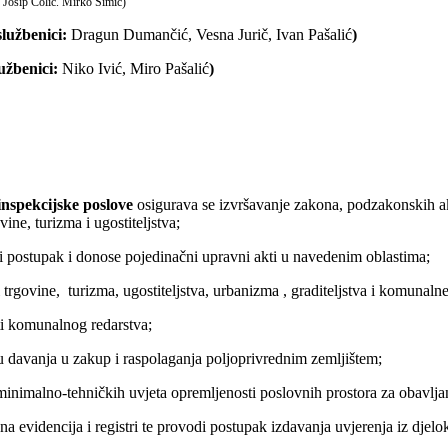
:
Josip Čolić. Mirko Šimić)
službenici:
Dragun Dumančić, Vesna Jurič, Ivan Pašalić
)
užbenici:
Niko Ivić, Miro Pašalić
)
inspekcijske poslove
osigurava se izvršavanje zakona, podzakonskih aka
ine, turizma i ugostiteljstva;
ostupak i donose pojedinačni upravni akti u navedenim oblastima;
govine, turizma, ugostiteljstva, urbanizma , graditeljstva i komunalne 
 komunalnog redarstva;
avanja u zakup i raspolaganja poljoprivrednim zemljištem;
malno-tehničkih uvjeta opremljenosti poslovnih prostora za obavljanj
evidencija i registri te provodi postupak izdavanja uvjerenja iz djelo