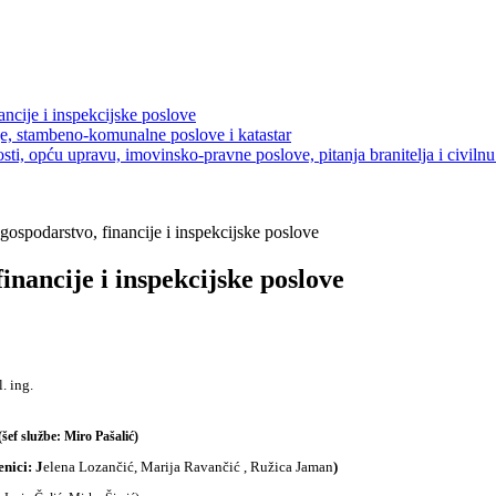
ancije i inspekcijske poslove
je, stambeno-komunalne poslove i katastar
sti, opću upravu, imovinsko-pravne poslove, pitanja branitelja i civilnu 
gospodarstvo, financije i inspekcijske poslove
inancije i inspekcijske poslove
l. ing.
(šef službe
:
Miro Pašalić
)
enici: J
elena Lozančić, Marija Ravančić , Ružica Jaman
)