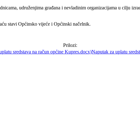
cama, udruženjima građana i nevladinim organizacijama u cilju izrade
ću stavi Općinsko vijeće i Općinski načelnik.
Prilozi:
Naputak za uplatu sreds