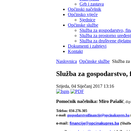
Grb i zastava
Općinski načelnik
Općinsko vijeće
Sjednice
Općinske službe
Služba za gospodarstvo, fin
Služba za prostorno uređen
Služba za društvene djelatno
Dokumenti i zahtjevi
Kontakt
Naslovnica
Općinske službe
Služba za 
Služba za gospodarstvo, f
Srijeda, 04 Siječanj 2017 13:16
Pomoćnik načelnika: Miro Pašalić
, dip
Telefon: 034-276-305
e-mail:
gospodarstvoifinancije@opcinakupres.ba
e-mail:
financije@opcinakupres.ba
(Služb