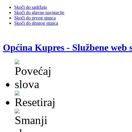
Skoči do sadržaja
Skoči do glavne navigacije
Skoči do prvog stupca
Skoči do drugog stupca
Općina Kupres - Službene web s