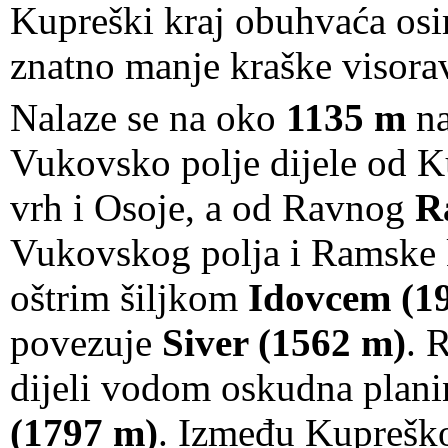
Kupreški kraj obuhvaća osi
znatno manje kraške visora
Nalaze se na oko
1135 m
na
Vukovsko polje dijele od K
vrh i Osoje, a od Ravnog
R
Vukovskog polja i Ramske k
oštrim šiljkom
Idovcem (1
povezuje
Siver (1562 m)
. 
dijeli vodom oskudna plan
(1797 m)
. Između Kupreško