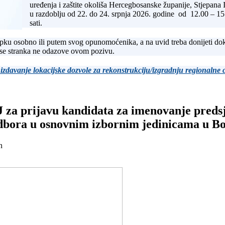
uređenja i zaštite okoliša Hercegbosanske županije, Stjepana 
u razdoblju od 22. do 24. srpnja 2026. godine od 12.00 – 15
sati.
pku osobno ili putem svog opunomoćenika, a na uvid treba donijeti dok
 se stranka ne odazove ovom pozivu.
 izdavanje lokacijske dozvole za rekonstrukciju/izgradnju regionalne 
 J za prijavu kandidata za imenovanje pred
dbora u osnovnim izbornim jedinicama u Bo
n