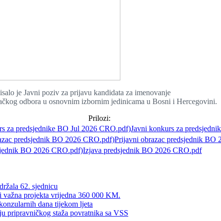
isalo je Javni poziv za prijavu kandidata za imenovanje
račkog odbora u osnovnim izbornim jedinicama u Bosni i Hercegovini.
Prilozi:
Javni konkurs za predsjedn
Prijavni obrazac predsjednik BO
Izjava predsjednik BO 2026 CRO.pdf
ržala 62. sjednicu
ri važna projekta vrijedna 360 000 KM.
konzularnih dana tijekom ljeta
ju pripravničkog staža povratnika sa VSS