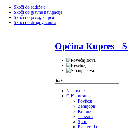
Skoči do sadržaja
Skoči do glavne navigacije
Skoči do prvog stupca
Skoči do drugog stupca
Općina Kupres - S
Naslovnica
O Kupresu
Povijest
Zemljopis
Kultura
Turizam
Sport
Plan grada