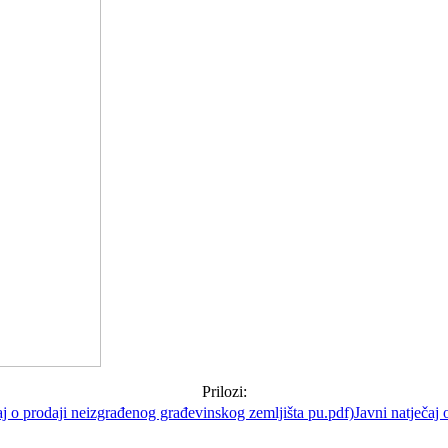
Prilozi:
Javni natječaj