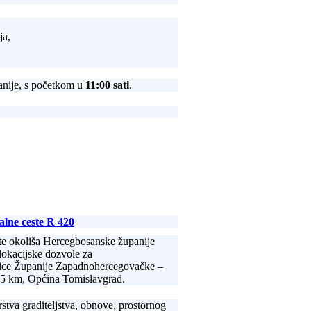
ja,
nije, s početkom u
11:00 sati
.
alne ceste R 420
tite okoliša Hercegbosanske županije
 lokacijske dozvole za
anice Županije Zapadnohercegovačke –
,5 km, Općina Tomislavgrad.
rstva graditeljstva, obnove, prostornog