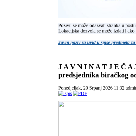
Pozivu se može odazvati stranka u postu
Lokacijska dozvola se može izdati i ako
Javni poziv za uvid u spise predmeta za
J A V N I N A T J E Č A
predsjednika biračkog o
Ponedjeljak, 20 Srpanj 2026 11:32
admi