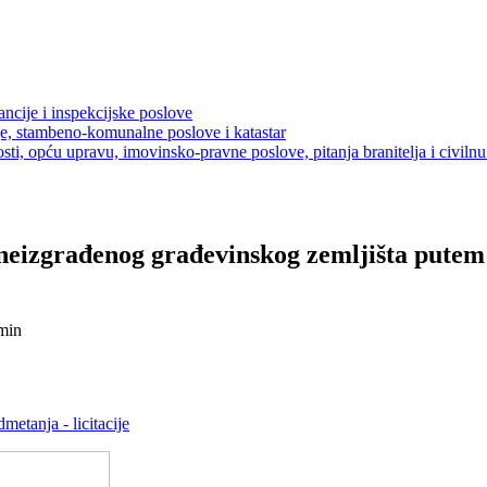
ancije i inspekcijske poslove
je, stambeno-komunalne poslove i katastar
sti, opću upravu, imovinsko-pravne poslove, pitanja branitelja i civilnu 
i neizgrađenog građevinskog zemljišta pute
min
etanja - licitacije