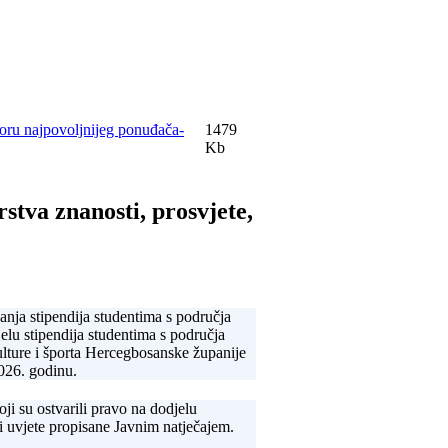
oru najpovoljnijeg ponuđača-
1479
Kb
rstva znanosti, prosvjete,
anja stipendija studentima s područja
elu stipendija studentima s područja
ulture i športa Hercegbosanske županije
026. godinu.
i su ostvarili pravo na dodjelu
i uvjete propisane Javnim natječajem.