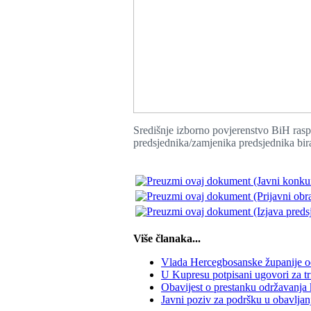
Središnje izborno povjerenstvo BiH rasp
predsjednika/zamjenika predsjednika bi
Više članaka...
Vlada Hercegbosanske županije od
U Kupresu potpisani ugovori za t
Obavijest o prestanku održavanja 
Javni poziv za podršku u obavljan