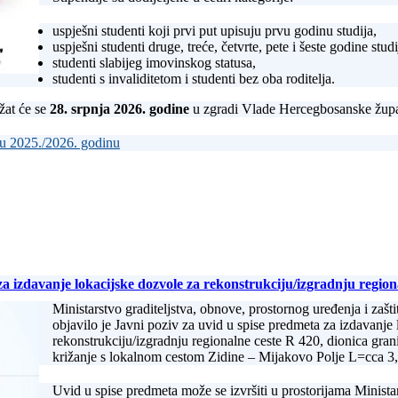
uspješni studenti koji prvi put upisuju prvu godinu studija,
uspješni studenti druge, treće, četvrte, pete i šeste godine studi
studenti slabijeg imovinskog statusa,
studenti s invaliditetom i studenti bez oba roditelja.
žat će se
28. srpnja 2026. godine
u zgradi Vlade Hercegbosanske župa
ku 2025./2026. godinu
za izdavanje lokacijske dozvole za rekonstrukciju/izgradnju region
Ministarstvo graditeljstva, obnove, prostornog uređenja i zaš
objavilo je Javni poziv za uvid u spise predmeta za izdavanje
rekonstrukciju/izgradnju regionalne ceste R 420, dionica gr
križanje s lokalnom cestom Zidine – Mijakovo Polje L=cca 3
Uvid u spise predmeta može se izvršiti u prostorijama Minista