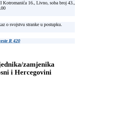
II Kotromanića 16., Livno, soba broj 43.,
.00
az o svojstvu stranke u postupku.
ceste R 420
sjednika/zamjenika
sni i Hercegovini