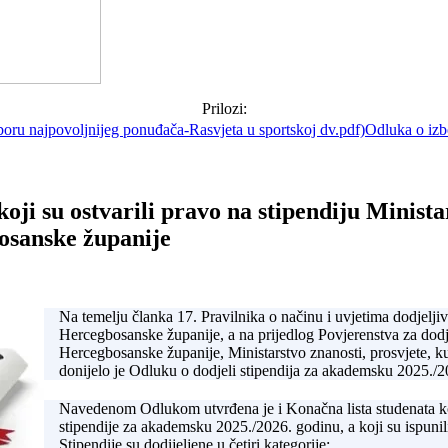
Prilozi:
Odluka o izb
oji su ostvarili pravo na stipendiju Minista
bosanske županije
Na temelju članka 17. Pravilnika o načinu i uvjetima dodjeljiv
Hercegbosanske županije, a na prijedlog Povjerenstva za dodj
Hercegbosanske županije, Ministarstvo znanosti, prosvjete, k
donijelo je Odluku o dodjeli stipendija za akademsku 2025./2
Navedenom Odlukom utvrđena je i Konačna lista studenata koj
stipendije za akademsku 2025./2026. godinu, a koji su ispunil
Stipendije su dodijeljene u četiri kategorije: