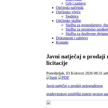
Grb i zastava
Općinski načelnik
Općinsko vijeće
Sjednice
Općinske službe
Služba za gospodarstvo, fin
Služba za prostorno uređen
Služba za društvene djelatno
Dokumenti i zahtjevi
Kontakt
Javni natječaj o prodaj
licitacije
Ponedjeljak, 03 Kolovoz 2026 08:31
ad
Javni natječaj o prodaji neizgrađenog
građevinskog zemljišta putem javnog nadm