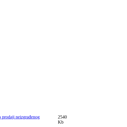
 o prodaji neizgrađenog
2540
Kb