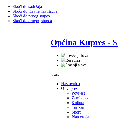
Skoči do sadržaja
Skoči do glavne navigacije
Skoči do prvog stupca
Skoči do drugog stupca
Općina Kupres - S
Naslovnica
O Kupresu
Povijest
Zemljopis
Kultura
Turizam
Sport
Plan grada