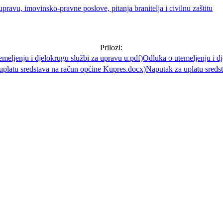
upravu, imovinsko-pravne poslove, pitanja branitelja i civilnu zaštitu
Prilozi:
Odluka o utemeljenju i dj
Naputak za uplatu sreds