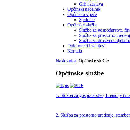
Grb i zastava
Općinski načelnik
Općinsko vijeće
Sjednice
Općinske službe
Služba za gospodarstvo, fin
Služba za prostorno uređen
Služba za društvene djelatno
Dokumenti i zahtjevi
Kontakt
Naslovnica
Općinske službe
Općinske službe
1. Služba za gospodarstvo, financije i i
2. Služba za prostorno uređenje, stambe