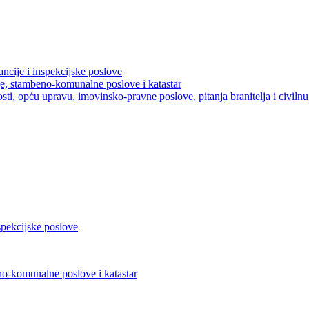
ancije i inspekcijske poslove
je, stambeno-komunalne poslove i katastar
sti, opću upravu, imovinsko-pravne poslove, pitanja branitelja i civilnu 
nspekcijske poslove
no-komunalne poslove i katastar