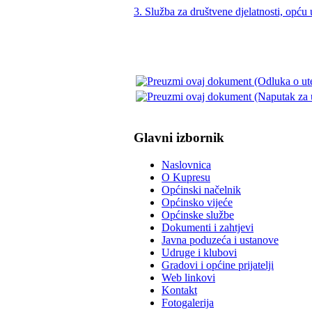
3. Služba za društvene djelatnosti, opću 
Glavni izbornik
Naslovnica
O Kupresu
Općinski načelnik
Općinsko vijeće
Općinske službe
Dokumenti i zahtjevi
Javna poduzeća i ustanove
Udruge i klubovi
Gradovi i općine prijatelji
Web linkovi
Kontakt
Fotogalerija