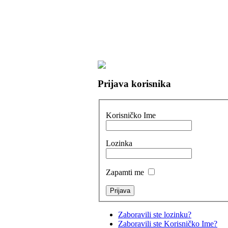
Prijava korisnika
Korisničko Ime
Lozinka
Zapamti me
Zaboravili ste lozinku?
Zaboravili ste Korisničko Ime?