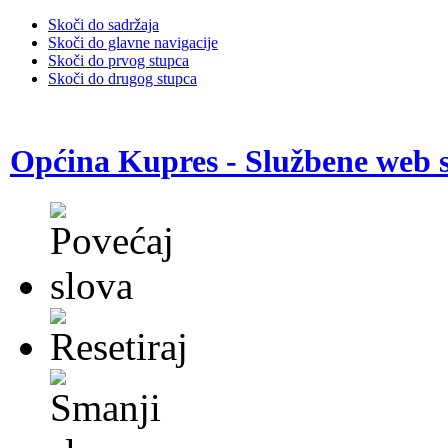
Skoči do sadržaja
Skoči do glavne navigacije
Skoči do prvog stupca
Skoči do drugog stupca
Općina Kupres - Službene web s