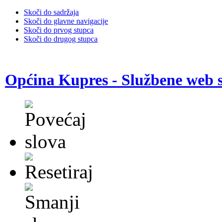
Skoči do sadržaja
Skoči do glavne navigacije
Skoči do prvog stupca
Skoči do drugog stupca
Općina Kupres - Službene web s