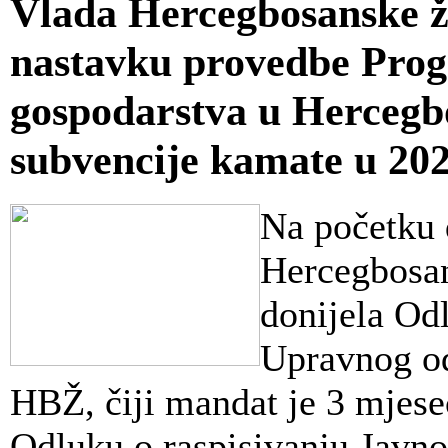
Vlada Hercegbosanske ž
nastavku provedbe Pro
gospodarstva u Hercegb
subvencije kamate u 202
Na početku 
Hercegbosan
donijela Od
Upravnog od
HBŽ, čiji mandat je 3 mjesec
Odluku o raspisivanju Javno