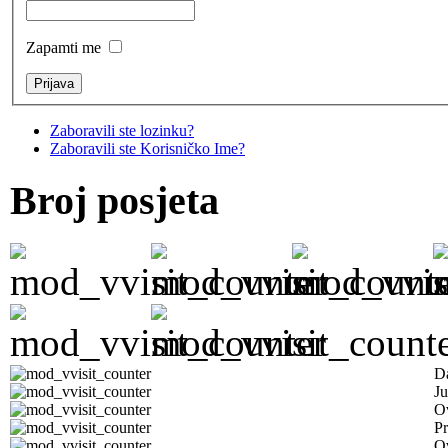
Zapamti me
Zaboravili ste lozinku?
Zaboravili ste Korisničko Ime?
Broj posjeta
D
Ju
Ov
Pr
O