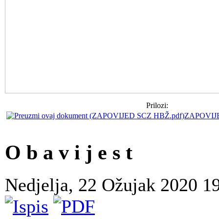
Prilozi:
ZAPOVIJE
O b a v i j e s t
Nedjelja, 22 Ožujak 2020 1