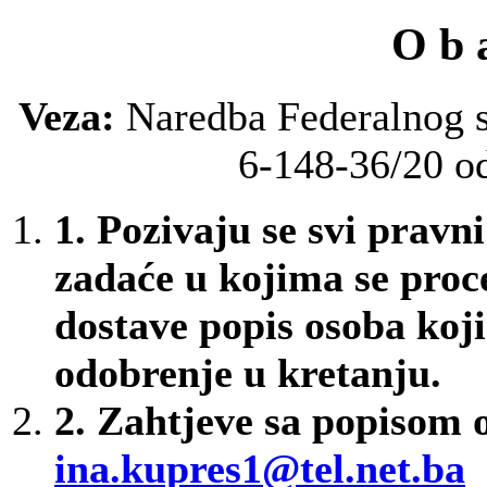
O b a
Veza:
Naredba Federalnog st
6-148-36/20 o
1.
Pozivaju se svi pravni
zadaće u kojima se proc
dostave popis osoba koji
odobrenje u kretanju.
2.
Zahtjeve sa popisom o
ina.kupres1@tel.net.ba