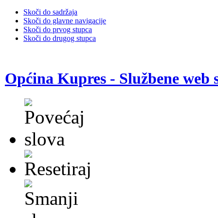
Skoči do sadržaja
Skoči do glavne navigacije
Skoči do prvog stupca
Skoči do drugog stupca
Općina Kupres - Službene web s