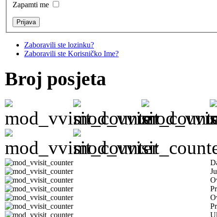
Zapamti me
Zaboravili ste lozinku?
Zaboravili ste Korisničko Ime?
Broj posjeta
D
Ju
Ov
Pr
O
Pr
U