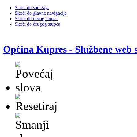
Skoči do sadržaja
Skoči do glavne navigacije
Skoči do prvog stupca
Skoči do drugog stupca
Općina Kupres - Službene web s