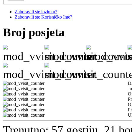
Zaboravili ste lozinku?
Zaboravili ste Korisničko Ime?
Broj posjeta
D
Ju
Ov
Pr
O
Pr
U
Trenutno: 57 gostiju, 21 bo