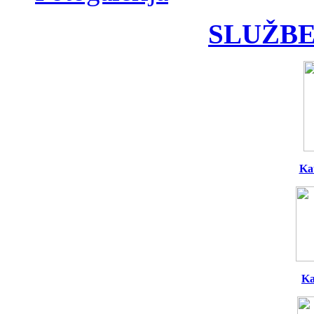
SLUŽBE
Ka
Ka