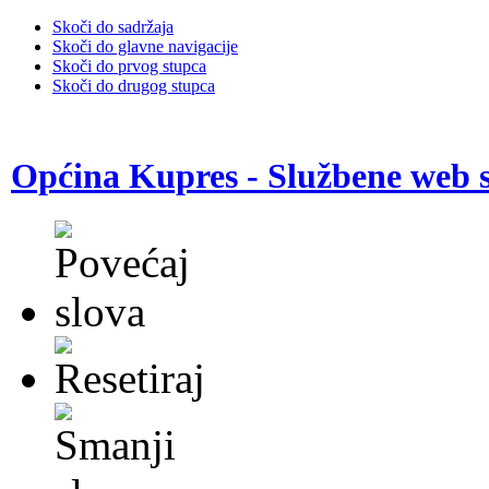
Skoči do sadržaja
Skoči do glavne navigacije
Skoči do prvog stupca
Skoči do drugog stupca
Općina Kupres - Službene web s