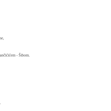
ne,
zančićićem - Šibom.
.