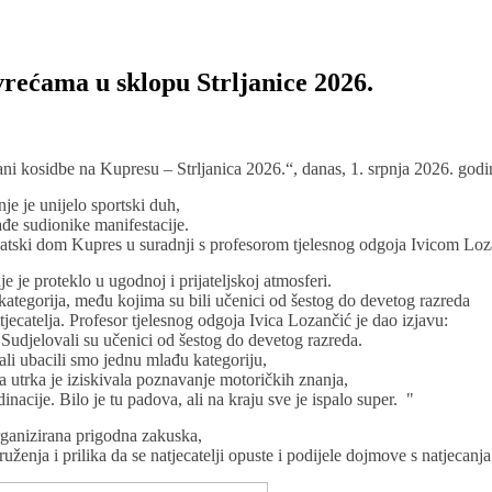
rećama u sklopu Strljanice 2026.
ni kosidbe na Kupresu – Strljanica 2026.“, danas, 1. srpnja 2026. godi
je je unijelo sportski duh,
đe sudionike manifestacije.
vatski dom Kupres u suradnji s profesorom tjelesnog odgoja Ivicom Lo
je je proteklo u ugodnoj i prijateljskoj atmosferi.
kategorija, među kojima su bili učenici od šestog do devetog razreda
jecatelja. Profesor tjelesnog odgoja Ivica Lozančić je dao izjavu:
 Sudjelovali su učenici od šestog do devetog razreda.
ali ubacili smo jednu mlađu kategoriju,
a utrka je iziskivala poznavanje motoričkih znanja,
nacije. Bilo je tu padova, ali na kraju sve je ispalo super. "
rganizirana prigodna zakuska,
ruženja i prilika da se natjecatelji opuste i podijele dojmove s natjecanja