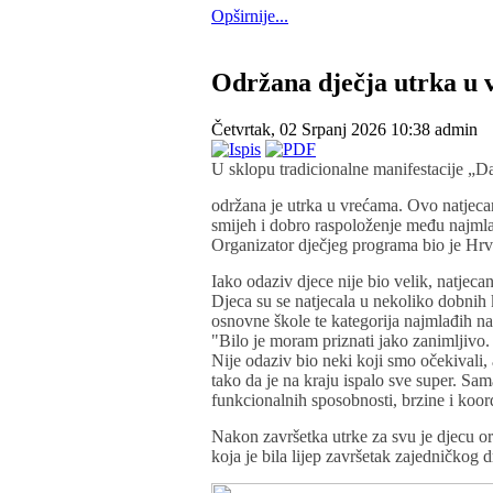
Opširnije...
Održana dječja utrka u v
Četvrtak, 02 Srpanj 2026 10:38
admin
U sklopu tradicionalne manifestacije „Da
održana je utrka u vrećama. Ovo natjecan
smijeh i dobro raspoloženje među najmla
Organizator dječjeg programa bio je Hr
Iako odaziv djece nije bio velik, natjecan
Djeca su se natjecala u nekoliko dobnih 
osnovne škole te kategorija najmlađih nat
"Bilo je moram priznati jako zanimljivo.
Nije odaziv bio neki koji smo očekivali, 
tako da je na kraju ispalo sve super. Sam
funkcionalnih sposobnosti, brzine i koordi
Nakon završetka utrke za svu je djecu o
koja je bila lijep završetak zajedničkog d