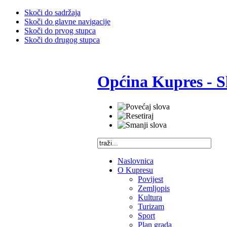
Skoči do sadržaja
Skoči do glavne navigacije
Skoči do prvog stupca
Skoči do drugog stupca
Općina Kupres - S
Naslovnica
O Kupresu
Povijest
Zemljopis
Kultura
Turizam
Sport
Plan grada