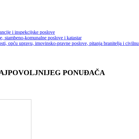
ancije i inspekcijske poslove
je, stambeno-komunalne poslove i katastar
sti, opću upravu, imovinsko-pravne poslove, pitanja branitelja i civilnu 
NAJPOVOLJNIJEG PONUĐAČA