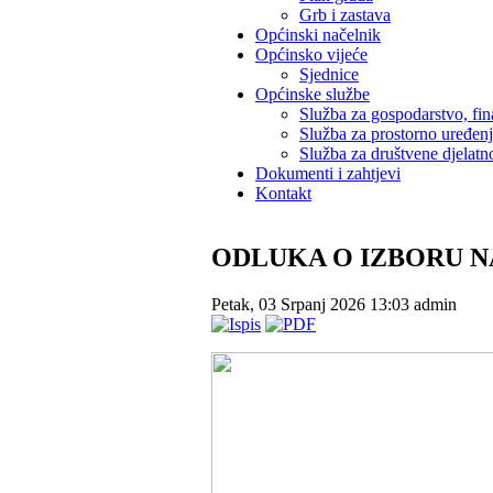
Grb i zastava
Općinski načelnik
Općinsko vijeće
Sjednice
Općinske službe
Služba za gospodarstvo, fin
Služba za prostorno uređen
Služba za društvene djelatno
Dokumenti i zahtjevi
Kontakt
ODLUKA O IZBORU 
Petak, 03 Srpanj 2026 13:03
admin