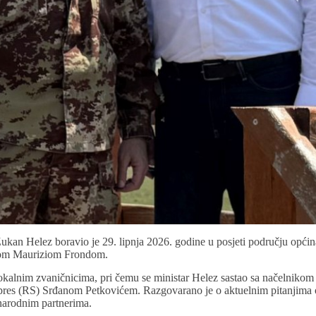
kan Helez boravio je 29. lipnja 2026. godine u posjeti području opći
om Mauriziom Frondom.
a lokalnim zvaničnicima, pri čemu se ministar Helez sastao sa načelni
res (RS) Srđanom Petkovićem. Razgovarano je o aktuelnim pitanjima od
unarodnim partnerima.