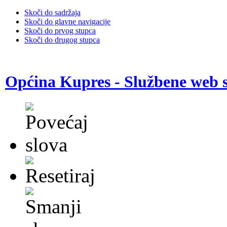
Skoči do sadržaja
Skoči do glavne navigacije
Skoči do prvog stupca
Skoči do drugog stupca
Općina Kupres - Službene web s