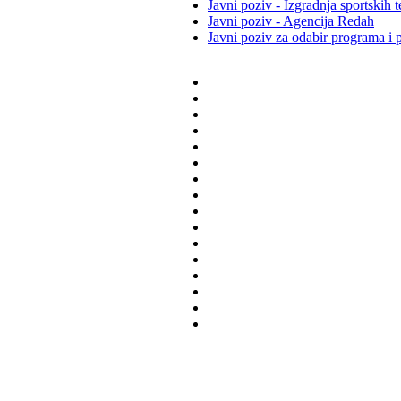
Javni poziv - Izgradnja sportskih 
Javni poziv - Agencija Redah
Javni poziv za odabir programa i p