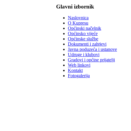
Glavni izbornik
Naslovnica
O Kupresu
Općinski načelnik
Općinsko vijeće
Općinske službe
Dokumenti i zahtjevi
Javna poduzeća i ustanove
Udruge i klubovi
Gradovi i općine prijatelji
Web linkovi
Kontakt
Fotogalerija