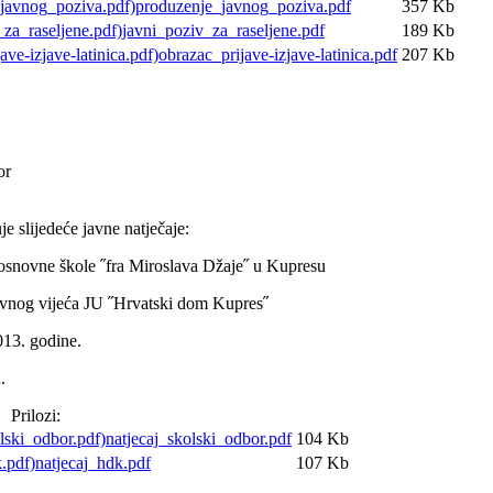
produzenje_javnog_poziva.pdf
357 Kb
javni_poziv_za_raseljene.pdf
189 Kb
obrazac_prijave-izjave-latinica.pdf
207 Kb
or
e slijedeće javne natječaje:
osnovne škole ˝fra Miroslava Džaje˝ u Kupresu
avnog vijeća JU ˝Hrvatski dom Kupres˝
013. godine.
.
Prilozi:
natjecaj_skolski_odbor.pdf
104 Kb
natjecaj_hdk.pdf
107 Kb