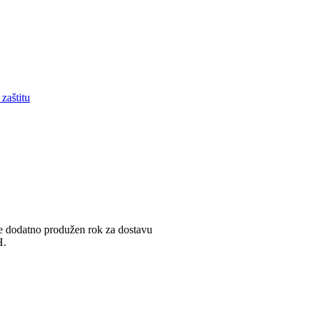
zaštitu
 je dodatno produžen rok za dostavu
H.