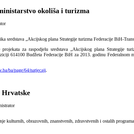
ministarstvo okoliša i turizma
ator
snika sredstava „Akcijskog plana Strategije turizma Federacije BiH-Tran
 projekata za raspodjelu sredstava „Akcijskog plana Strategije tur
oziciji 614100 Budžeta Federacije BiH za 2013. godinu Federalnom min
.ba/ba/page/64/natjecaji
.
e Hrvatske
istrator
anje kulturnih, obrazovnih, znanstvenih, zdravstvenih i ostalih programa