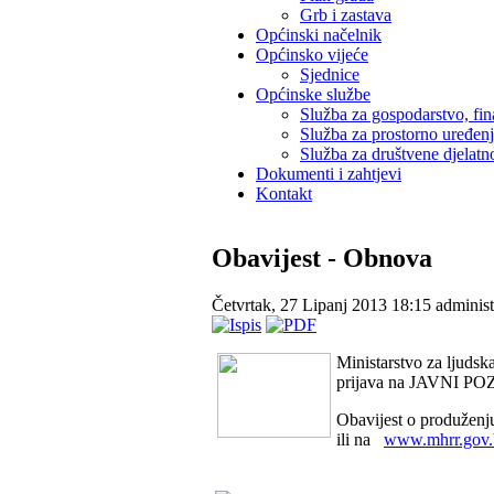
Grb i zastava
Općinski načelnik
Općinsko vijeće
Sjednice
Općinske službe
Služba za gospodarstvo, fin
Služba za prostorno uređen
Služba za društvene djelatno
Dokumenti i zahtjevi
Kontakt
Obavijest - Obnova
Četvrtak, 27 Lipanj 2013 18:15
administ
Ministarstvo za ljudsk
prijava na JAVNI POZI
Obavijest o produženj
ili na
www.mhrr.gov.