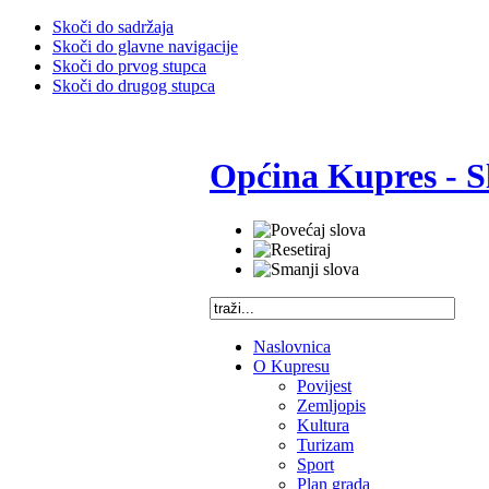
Skoči do sadržaja
Skoči do glavne navigacije
Skoči do prvog stupca
Skoči do drugog stupca
Općina Kupres - S
Naslovnica
O Kupresu
Povijest
Zemljopis
Kultura
Turizam
Sport
Plan grada