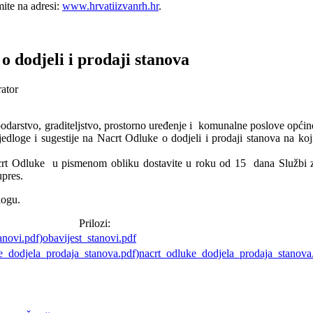
mite na adresi:
www.hrvatiizvanrh.hr
.
o dodjeli i prodaji stanova
rator
odarstvo, graditeljstvo, prostorno uređenje i komunalne poslove opći
edloge i sugestije na Nacrt Odluke o dodjeli i prodaji stanova na k
acrt Odluke u pismenom obliku dostavite u roku od 15 dana Službi za
pres.
logu.
Prilozi:
obavijest_stanovi.pdf
nacrt_odluke_dodjela_prodaja_stanova