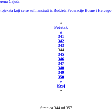
terena Čajuša
rojekata koji će se sufinansirati iz Budžeta Federacije Bosne i Hercego
«
Početak
«
341
342
343
344
345
346
347
348
349
350
»
Kraj
»
Stranica 344 od 357