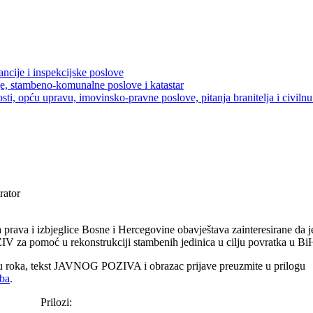
ancije i inspekcijske poslove
je, stambeno-komunalne poslove i katastar
sti, opću upravu, imovinsko-pravne poslove, pitanja branitelja i civilnu 
rator
a prava i izbjeglice Bosne i Hercegovine obavještava zainteresirane da
V za pomoć u rekonstrukciji stambenih jedinica u cilju povratka u Bi
u roka, tekst JAVNOG POZIVA i obrazac prijave preuzmite u prilogu
ba
.
Prilozi: