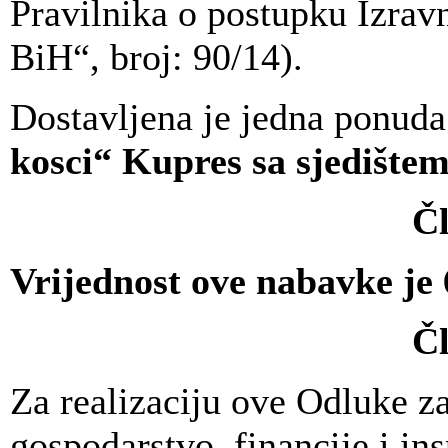
Pravilnika o postupku Izrav
BiH“, broj: 90/14).
Dostavljena je jedna ponud
kosci“ Kupres
sa sjedištem
Čl
Vrijednost ove nabavke je
Čl
Za realizaciju ove Odluke z
gospodarstvo, financije i in