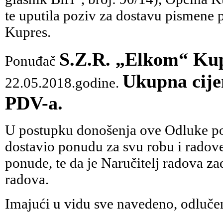
te uputila poziv za dostavu pismen
Kupres.
S.Z.R. „Elkom“ Ku
Ponuđač
Ukupna cije
22.05.2018.godine.
PDV-a.
U postupku donošenja ove Odluke pos
dostavio ponudu za svu robu i radove
ponude, te da je Naručitelj radova za
radova.
Imajući u vidu sve navedeno, odlučen