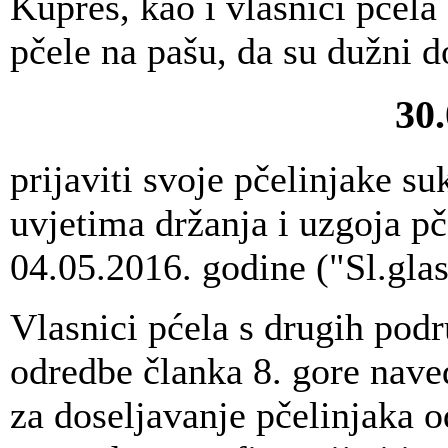
Kupres, kao i vlasnici pčela
pčele na pašu, da su dužni 
30.
prijaviti svoje pčelinjake s
uvjetima držanja i uzgoja pč
04.05.2016. godine ("Sl.gla
Vlasnici pćela s drugih podr
odredbe članka 8. gore naved
za doseljavanje pčelinjaka 