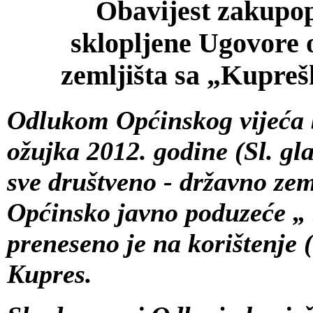
Obavijest
zakupop
sklopljene Ugovore 
zemljišta sa „Kupreš
O
dlukom Općinskog vijeća 
ožujka 2012. godine (Sl. gl
sve društveno - državno zem
Općinsko javno poduzeće „ 
preneseno je na korištenje
Kupres.