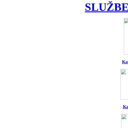
SLUŽBE
Ka
Ka