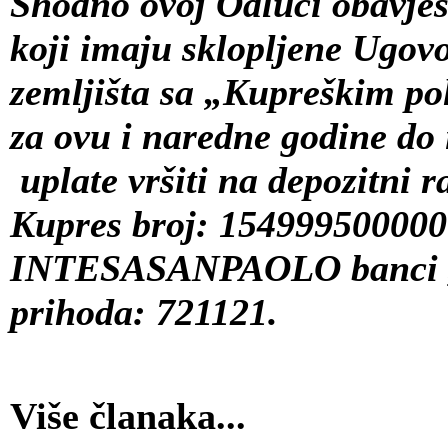
Shodno ovoj Odluci obavje
koji imaju sklopljene Ugov
zemljišta sa „Kupreškim pol
za ovu i naredne godine do
uplate vršiti na depozitni 
Kupres broj:
154999500000
INTESASANPAOLO banci , 
prihoda:
721121
.
Više članaka...