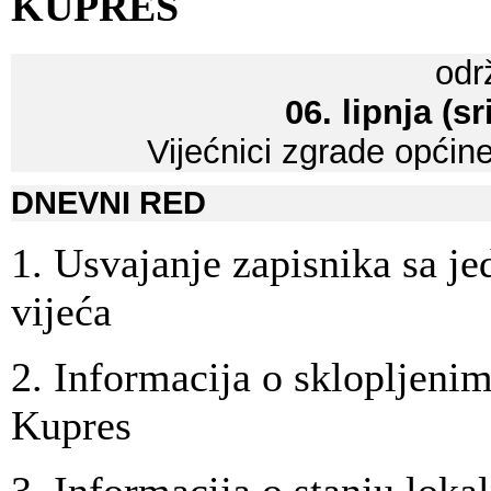
KUPRES
odr
06. lipnja (s
Vijećnici zgrade općin
DNEVNI RED
1. Usvajanje zapisnika sa j
vijeća
2. Informacija o sklopljeni
Kupres