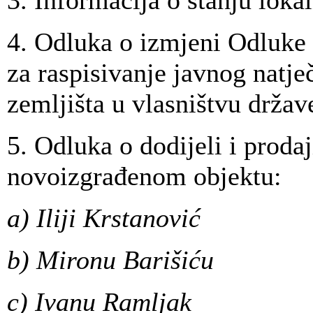
3. Informacija o stanju loka
4. Odluka o izmjeni Odluke 
za raspisivanje javnog natje
zemljišta u vlasništvu držav
5. Odluka o dodijeli i proda
novoizgrađenom objektu:
a) Iliji Krstanović
b) Mironu Barišiću
c) Ivanu Ramljak