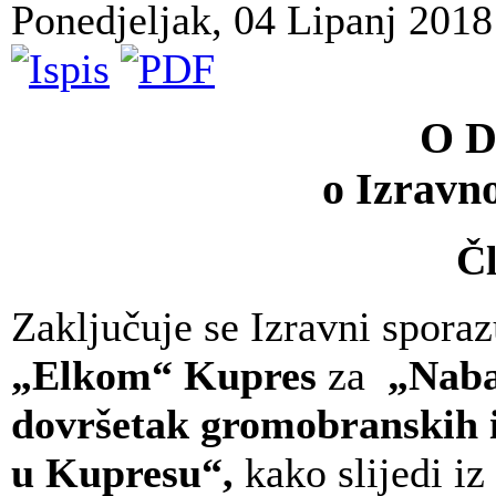
Ponedjeljak, 04 Lipanj 201
O D
o Izrav
Čl
Zaključuje se Izravni spor
„Elkom“ Kupres
za
„Naba
dovršetak gromobranskih i
u Kupresu“,
kako slijedi i