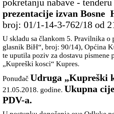
pokretanju nabave - tenderu
prezentacije izvan Bosne 
broj: 01/1-14-3-762/18 od 2
U skladu sa člankom 5. Pravilnika o
glasnik BiH“, broj: 90/14), Općina Ku
te uputila poziv za dostavu pismen
„Kupreški kosci“ Kupres.
Udruga „Kupreški k
Ponuđač
Ukupna cij
21.05.2018. godine.
PDV-a.
U postupku donošenja ove Odluke pos