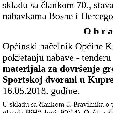
skladu sa člankom 70., stav
nabavkama Bosne i Hercego
O b r a 
Općinski načelnik Općine K
pokretanju nabave - tenderu
materijala za dovršenje gr
Sportskoj dvorani u Kupr
16.05.2018. godine.
U skladu sa člankom 5. Pravilnika 
glasnik BiH“, broj: 90/14), Općina Ku