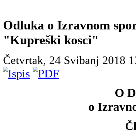
Odluka o Izravnom sp
"Kupreški kosci"
Četvrtak, 24 Svibanj 2018 
O D
o Izrav
Čl