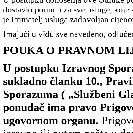
dostavio ponudu za sve usluge, koje 
je Primatelj usluga zadovoljan cijeno
Imajući u vidu sve navedeno, odlučen
POUKA O PRAVNOM LI
U postupku Izravnog Spora
sukladno članku 10., Prav
Sporazuma ( „Službeni Glas
ponuđač ima pravo Prigov
ugovornom organu.
Prigovo