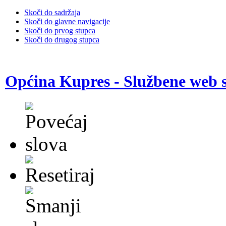
Skoči do sadržaja
Skoči do glavne navigacije
Skoči do prvog stupca
Skoči do drugog stupca
Općina Kupres - Službene web s