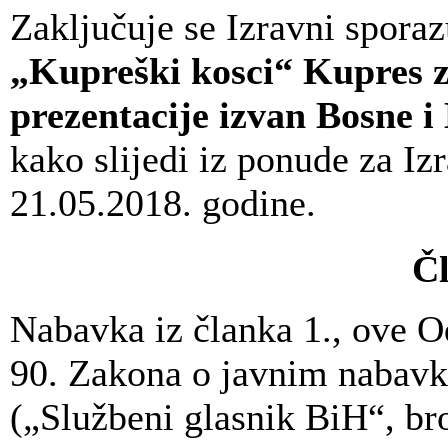
Zaključuje se Izravni spor
„Kupreški kosci“ Kupres 
prezentacije izvan Bosne i
kako slijedi iz ponude za Iz
21.05.2018. godine.
Čl
Nabavka iz članka 1., ove O
90. Zakona o javnim nabav
(„Službeni glasnik BiH“, br