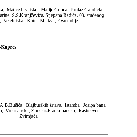
a, Matice hrvatske, Matije Gubca, Prolaz Gabrijela
tarine, S.S.Kranjčevića, Stjepana Radića, 03. studenog
, Velebitska, Kute, Mlakva, Osmanlije
a-Kupres
.B.Bušića, Blajburških žrtava, Istarska, Josipa bana
ana, Vukovarska, Zrinsko-Frankopanska, Rastičevo,
Zvirnjača