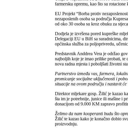
farmersku opremu, kao što su rotacione kos
EU Projekt “Borba protiv nezaposlenosti
nezaposlenih osoba sa područja Kupresa. 
od oko 30 osoba su kroz obuku za stjecan
Dodjela je izvršena pored kupreške mljek
Delegaciji EU u BiH sa suradnicima, di
općinska služba za poljoprivredu, učenici
Predstavnik Anddrea Vera je održao govor
najboljih koje je imao prilike probati, t
nova radna mjesta i poboljšati životni st
Partnerstvo između vas, farmera, lokalnih
promicanje socijalne uključenosti i pob
situacije na ovom području i nastavit će
Direktor mljekare gosp. Žilić je kazao k
šta im je potrebnije, junice ili mašine 
donacijom od 9.000 KM zapravo profitir
Želimo da nam kooperanti budu što opreml
Žilić te kazao kako je konačno dobio svu
proizvodnju.