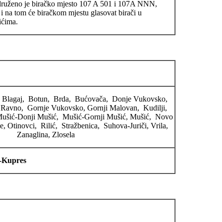
druženo je biračko mjesto 107 A 501 i 107A NNN,
i na tom će biračkom mjestu glasovat birači u
ićima.
k, Blagaj, Botun, Brda, Bućovača, Donje Vukovsko,
 Ravno, Gornje Vukovsko, Gornji Malovan, Kudilji,
ušić-Donji Mušić, Mušić-Gornji Mušić, Mušić, Novo
, Otinovci, Rilić, Stražbenica, Suhova-Juriči, Vrila,
Zanaglina, Zlosela
a-Kupres