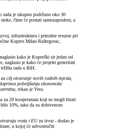
 do sada je ukupno podržano oko 30
 stoke, čime će postati samozaposleni, a
oj, infrastrukturu i prirodne resurse pri
Općine Kupres Milan Raštegorac,
naglasio kako je Kupreški sir jedan od
e, naglasio je kako će projekt generirati
 tržišta rada u BiH.
 za cilj otvaranje novih radnih mjesta,
oj doprinos poboljšanju ekonomske
kurentna,
rekao je Vera.
a za 20 kooperanata koji su mogli birati
je bilo 10%, tako da su dobivenom
otvaraju vrata i EU za izvoz
- dodao je
rane, u kojoj će udvostručiti