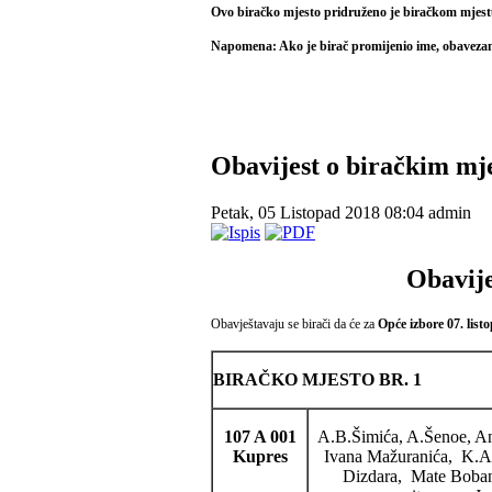
Ovo biračko mjesto pridruženo je biračkom mjest
Napomena: Ako je birač promijenio ime, obavezan j
Obavijest o biračkim mj
Petak, 05 Listopad 2018 08:04
admin
Obavije
Obavještavaju se birači da će za
Opće izbore 07. list
BIRAČKO MJESTO BR. 1
107 A 001
A.B.Šimića, A.Šenoe, An
Kupres
Ivana Mažuranića, K.A
Dizdara, Mate Bobana