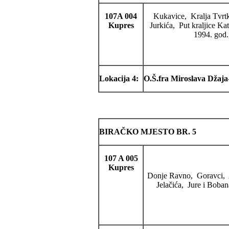
107A 004
Kukavice, Kralja Tvrtk
Kupres
Jurkića, Put kraljice Ka
1994. god.
Lokacija 4:
O.Š.fra Miroslava Džaj
BIRAČKO MJESTO BR. 5
107 A 005
Kupres
Donje Ravno, Goravci, A
Jelačića, Jure i Bob