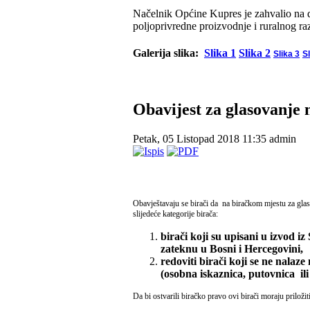
Načelnik Općine Kupres je zahvalio na do
poljoprivredne proizvodnje i ruralnog ra
Galerija slika:
Slika 1
Slika 2
Slika 3
Sl
Obavijest za glasovanje 
Petak, 05 Listopad 2018 11:35
admin
Obavještavaju se birači da na biračkom mjestu za gla
slijedeće kategorije birača:
birači koji su upisani u izvod i
zateknu u Bosni i Hercegovini,
redoviti birači koji se ne nalaz
(osobna iskaznica, putovnica il
Da bi ostvarili biračko pravo ovi birači moraju priloži