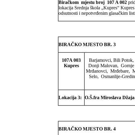
Biračkom mjestu broj 107 A 002
pri
lokacija Srednja škola „Kupres“ Kupres 
odsutnosti i nepotvrđenim glasačkim list
BIRAČKO MJESTO BR. 3
107A 003
Barjamovci, Bili Poto
Kupres
Donji Malovan, Gornje
Mrđanovci, Mrđebare, M
Selo, Osmanlije-Gredine
Lokacija 3:
O.Š.fra Miroslava Džaj
BIRAČKO MJESTO BR. 4