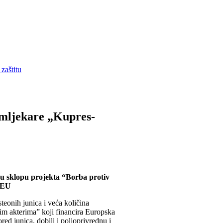
zaštitu
 mljekare „Kupres-
u sklopu projekta “Borba protiv
a EU
teonih junica i veća količina
nim akterima” koji financira Europska
ed junica, dobili i poljoprivrednu i