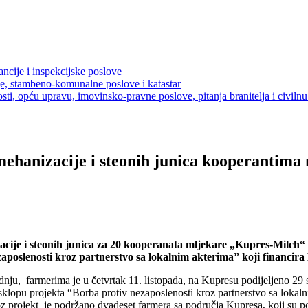
ancije i inspekcijske poslove
je, stambeno-komunalne poslove i katastar
sti, opću upravu, imovinsko-pravne poslove, pitanja branitelja i civilnu 
mehanizacije i steonih junica kooperantima
acije i steonih junica za 20 kooperanata mljekare „Kupres-Milch“
aposlenosti kroz partnerstvo sa lokalnim akterima” koji financir
dnju, farmerima je u četvrtak 11. listopada, na Kupresu podijeljeno 29 s
sklopu projekta “Borba protiv nezaposlenosti kroz partnerstvo sa lokal
z projekt je podržano dvadeset farmera sa područja Kupresa, koji su por