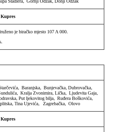
sipa Stadlera, Gornji Odžak, Donji Odžak
 Kupres
ruženo je biračko mjesto 107 A 000.
s.
Starčevića, Baranjska, Bunjevačka, Dubrovačka,
ndulića, Kralja Zvonimira, Lička, Ljudevita Gaja,
odravska, Put ljekovitog bilja, Ruđera Boškovića,
plitska, Tina Ujevića, Zagrebačka, Olovo
 Kupres