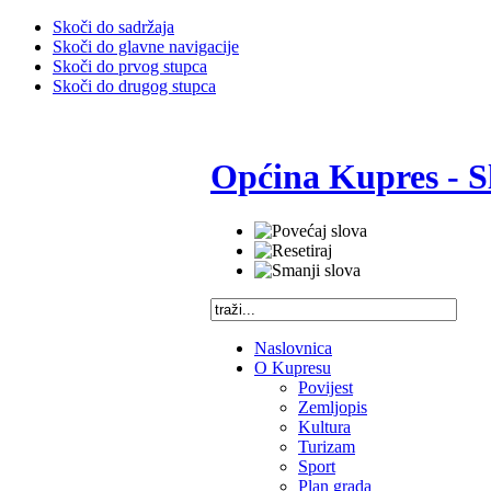
Skoči do sadržaja
Skoči do glavne navigacije
Skoči do prvog stupca
Skoči do drugog stupca
Općina Kupres - S
Naslovnica
O Kupresu
Povijest
Zemljopis
Kultura
Turizam
Sport
Plan grada