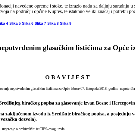
naciji navedene opreme i stoke, te izrazio nadu za daljnju suradnju u 
zvoja na području općine Kupres, te istaknuo veliki značaj i potrebu p
ika 4
Slika 5
Slika 6
Slika 7
Slika 8
Slika 9
nepotvrđenim glasačkim listićima za Opće i
O B A V I J E S T
sovanje nepotvrđenim glasačkim listićima za Opće izbore 07. listopada 2018. godine nepotvrđe
z Središnjeg biračkog popisa za glasovanje izvan Bosne i Hercegovi
e na zaključenom izvodu iz Središnje biračkog popisa, a posjeduju 
i vozačka dozvola).
ti uvjerenje o prebivalištu iz CIPS-ovog ureda.