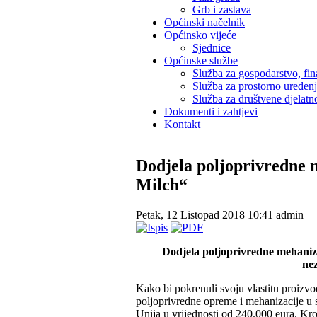
Grb i zastava
Općinski načelnik
Općinsko vijeće
Sjednice
Općinske službe
Služba za gospodarstvo, fin
Služba za prostorno uređen
Služba za društvene djelatno
Dokumenti i zahtjevi
Kontakt
Dodjela poljoprivredne 
Milch“
Petak, 12 Listopad 2018 10:41
admin
Dodjela poljoprivredne mehaniz
nez
Kako bi pokrenuli svoju vlastitu proizvo
poljoprivredne opreme i mehanizacije u 
Unija u vrijednosti od 240.000 eura. Kro