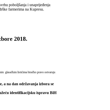
svrhu poboljšanja i unaprijeđenja
odrške farmerima na Kupresu.
zbore 2018.
nim glasačkim listićima biračko pravo ostvaruju
ne, a na dan održavanja izbora se
važeću identifikacijsku ispravu BiH