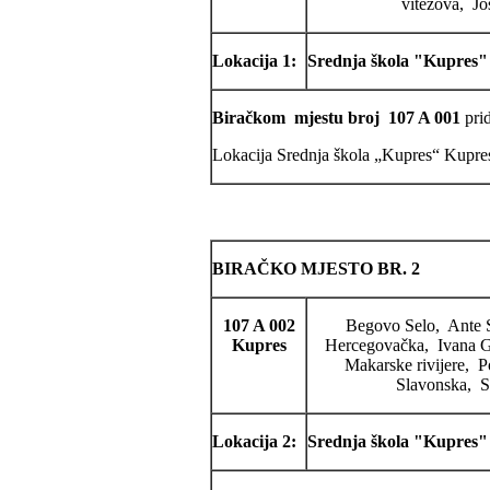
vitezova, Jo
Lokacija 1:
Srednja škola "Kupres"
Biračkom mjestu broj 107 A 001
prid
Lokacija Srednja škola „Kupres“ Kupre
BIRAČKO MJESTO BR. 2
107 A
002
Begovo Selo, Ante 
Kupres
Hercegovačka, Ivana Gu
Makarske rivijere, P
Slavonska, S
Lokacija 2:
Srednja škola "Kupres"