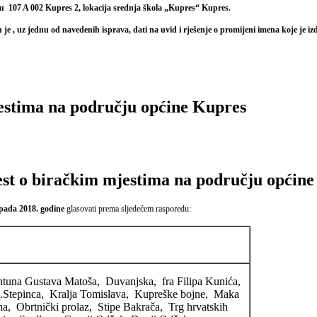
u 107 A 002 Kupres 2, lokacija srednja škola „Kupres“ Kupres.
e , uz jednu od navedenih isprava, dati na uvid i rješenje o promijeni imena koje je izd
estima na području općine Kupres
st o biračkim mjestima na području općin
opada 2018. godine
glasovati prema sljedećem rasporedu:
tuna Gustava Matoša, Duvanjska, fra Filipa Kunića,
.Stepinca, Kralja Tomislava, Kupreške bojne, Maka
, Obrtnički prolaz, Stipe Bakrača, Trg hrvatskih