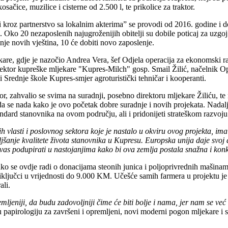
ačice, muzilice i cisterne od 2.500 l, te prikolice za traktor.
 kroz partnerstvo sa lokalnim akterima” se provodi od 2016. godine i
Oko 20 nezaposlenih najugroženijih obitelji su dobile poticaj za uzgoj
je novih vještina, 10 će dobiti novo zaposlenje.
are, gdje je nazočio Andrea Vera, šef Odjela operacija za ekonomski razv
rektor kupreške mljekare "Kupres-Milch" gosp. Smail Žilić, načelnik 
 Srednje škole Kupres-smjer agroturistički tehničar i kooperanti.
, zahvalio se svima na suradnji, posebno direktoru mljekare Žiliću, te 
e da se nada kako je ovo početak dobre suradnje i novih projekata. Nadalj
andard stanovnika na ovom području, ali i pridonijeti strateškom razvoju
 vlasti i poslovnog sektora koje je nastalo u okviru ovog projekta, ima
oljšanje kvalitete života stanovnika u Kupresu. Europska unija daje sv
 vas podupirati u nastojanjima kako bi ova zemlja postala snažna i kon
ako se ovdje radi o donacijama steonih junica i poljoprivrednih mašinam
i priključci u vrijednosti do 9.000 KM. Učešće samih farmera u projektu 
ali.
jeniji, da budu zadovoljniji čime će biti bolje i nama, jer nam se već 
 papirologiju za završeni i opremljeni, novi moderni pogon mljekare i si