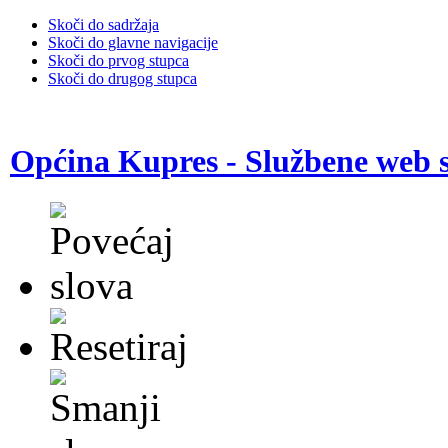
Skoči do sadržaja
Skoči do glavne navigacije
Skoči do prvog stupca
Skoči do drugog stupca
Općina Kupres - Službene web s