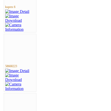
kupres 6
58668223