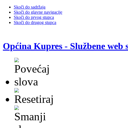
Skoči do sadržaja
Skoči do glavne navigacije
Skoči do prvog stupca
Skoči do drugog stupca
Općina Kupres - Službene web s