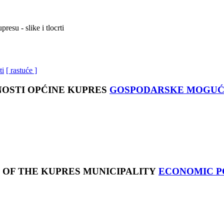
resu - slike i tlocrti
ti
[ rastuće ]
GOSPODARSKE MOGUĆN
ECONOMIC P