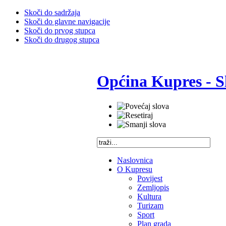
Skoči do sadržaja
Skoči do glavne navigacije
Skoči do prvog stupca
Skoči do drugog stupca
Općina Kupres - S
Naslovnica
O Kupresu
Povijest
Zemljopis
Kultura
Turizam
Sport
Plan grada