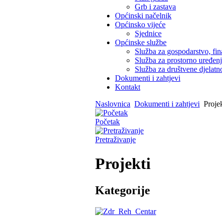
Grb i zastava
Općinski načelnik
Općinsko vijeće
Sjednice
Općinske službe
Služba za gospodarstvo, fin
Služba za prostorno uređen
Služba za društvene djelatno
Dokumenti i zahtjevi
Kontakt
Naslovnica
Dokumenti i zahtjevi
Projek
Početak
Pretraživanje
Projekti
Kategorije