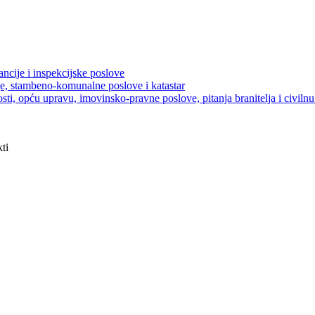
ancije i inspekcijske poslove
je, stambeno-komunalne poslove i katastar
sti, opću upravu, imovinsko-pravne poslove, pitanja branitelja i civilnu 
ti