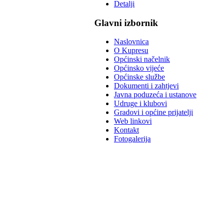
Detalji
Glavni izbornik
Naslovnica
O Kupresu
Općinski načelnik
Općinsko vijeće
Općinske službe
Dokumenti i zahtjevi
Javna poduzeća i ustanove
Udruge i klubovi
Gradovi i općine prijatelji
Web linkovi
Kontakt
Fotogalerija