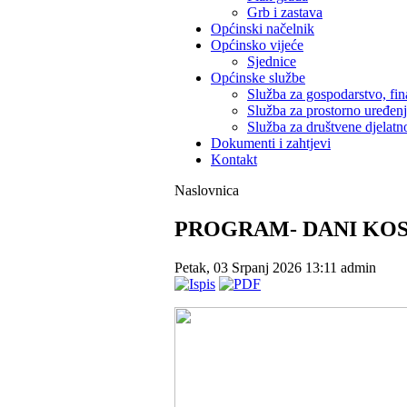
Grb i zastava
Općinski načelnik
Općinsko vijeće
Sjednice
Općinske službe
Služba za gospodarstvo, fin
Služba za prostorno uređen
Služba za društvene djelatno
Dokumenti i zahtjevi
Kontakt
Naslovnica
PROGRAM- DANI KOSI
Petak, 03 Srpanj 2026 13:11
admin