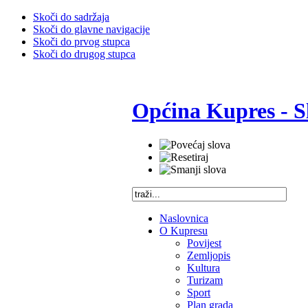
Skoči do sadržaja
Skoči do glavne navigacije
Skoči do prvog stupca
Skoči do drugog stupca
Općina Kupres - S
Naslovnica
O Kupresu
Povijest
Zemljopis
Kultura
Turizam
Sport
Plan grada