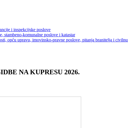
ancije i inspekcijske poslove
je, stambeno-komunalne poslove i katastar
sti, opću upravu, imovinsko-pravne poslove, pitanja branitelja i civilnu 
DBE NA KUPRESU 2026.