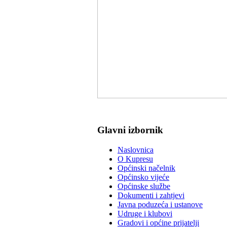
Glavni izbornik
Naslovnica
O Kupresu
Općinski načelnik
Općinsko vijeće
Općinske službe
Dokumenti i zahtjevi
Javna poduzeća i ustanove
Udruge i klubovi
Gradovi i općine prijatelji