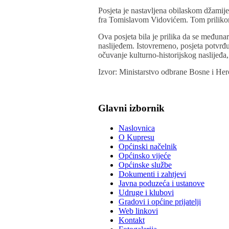
Posjeta je nastavljena obilaskom džamij
fra Tomislavom Vidovićem. Tom prilikom 
Ova posjeta bila je prilika da se međun
naslijeđem. Istovremeno, posjeta potvrđu
očuvanje kulturno-historijskog naslijeđ
Izvor: Ministarstvo odbrane Bosne i He
Glavni izbornik
Naslovnica
O Kupresu
Općinski načelnik
Općinsko vijeće
Općinske službe
Dokumenti i zahtjevi
Javna poduzeća i ustanove
Udruge i klubovi
Gradovi i općine prijatelji
Web linkovi
Kontakt