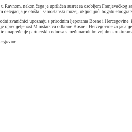
e u Ravnom, nakon čega je upriličen susret sa osobljem Franjevačkog 
delegacija je obišla i samostanski muzej, uključujući bogatu etnograf
arodni zvaničnici upoznaju s prirodnim ljepotama Bosne i Hercegovine, 
je opredijeljenost Ministarstva odbrane Bosne i Hercegovine za jačanje
a, te unapređenje partnerskih odnosa s međunarodnim vojnim strukturam
rcegovine