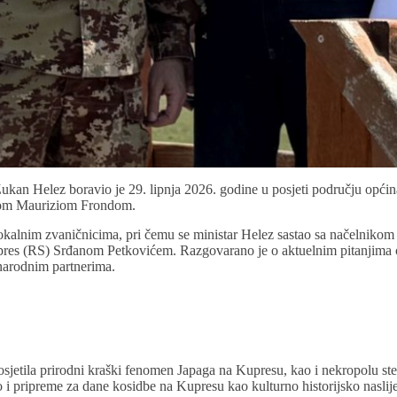
kan Helez boravio je 29. lipnja 2026. godine u posjeti području opći
om Mauriziom Frondom.
a lokalnim zvaničnicima, pri čemu se ministar Helez sastao sa načelni
res (RS) Srđanom Petkovićem. Razgovarano je o aktuelnim pitanjima od
unarodnim partnerima.
posjetila prirodni kraški fenomen Japaga na Kupresu, kao i nekropolu st
ao i pripreme za dane kosidbe na Kupresu kao kulturno historijsko naslij