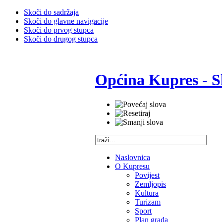
Skoči do sadržaja
Skoči do glavne navigacije
Skoči do prvog stupca
Skoči do drugog stupca
Općina Kupres - S
Naslovnica
O Kupresu
Povijest
Zemljopis
Kultura
Turizam
Sport
Plan grada