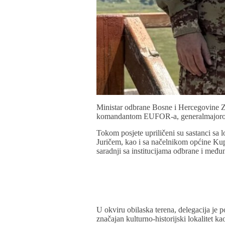
Ministar odbrane Bosne i Hercegovine Zu
komandantom EUFOR-a, generalmajor
Tokom posjete upriličeni su sastanci s
Juričem, kao i sa načelnikom općine Kup
saradnji sa institucijama odbrane i međ
U okviru obilaska terena, delegacija je 
značajan kulturno-historijski lokalitet k