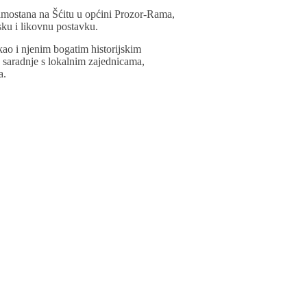
samostana na Šćitu u općini Prozor-Rama,
sku i likovnu postavku.
kao i njenim bogatim historijskim
 saradnje s lokalnim zajednicama,
a.