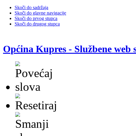
Skoči do sadržaja
Skoči do glavne navigacije
Skoči do prvog stupca
Skoči do drugog stupca
Općina Kupres - Službene web s