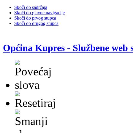
Skoči do sadržaja
Skoči do glavne navigacije
Skoči do prvog stupca
Skoči do drugog stupca
Općina Kupres - Službene web s