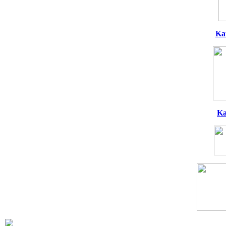
Ka
Ka