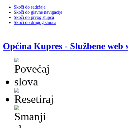
Skoči do sadržaja
Skoči do glavne navigacije
Skoči do prvog stupca
Skoči do drugog stupca
Općina Kupres - Službene web s