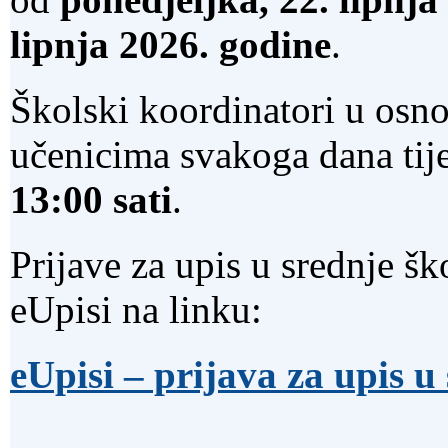
lipnja 2026. godine
.
Školski koordinatori u osn
učenicima svakoga dana tij
13:00 sati
.
Prijave za upis u srednje š
eUpisi na linku:
eUpisi – prijava za upis u