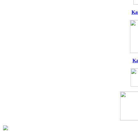
Ka
Ka