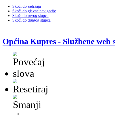
Skoči do sadržaja
Skoči do glavne navigacije
Skoči do prvog stupca
Skoči do drugog stupca
Općina Kupres - Službene web s