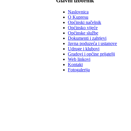
Glavni izbornik
Naslovnica
O Kupresu
Općinski načelnik
Općinsko vijeće
Općinske službe
Dokumenti i zahtjevi
Javna poduzeća i ustanove
Udruge i klubovi
Gradovi i općine prijatelji
Web linkovi
Kontakt
Fotogalerija