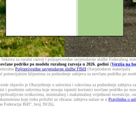
 Sektora za ruralni razvoj i poljoprivredne savjetodavne službe Federalnog mini
novčane podrške po modelu ruralnog razvoja u 2026. godini
(
Verzija na b
centralne
Poljoprivredne savjetodavne službe FBiH
(Savjetodavni materijali) .
oć potencijalnim klijentima za podnošenje zahtjeva za novčanu podršku po mode
vrede objavilo je Obavještenje o uslovima i rokovima za podnošenje zahtjeva z
ćim i posebnim uslovima koje moraju ispuniti korisnici novčane podrške po mod
 neprihvatljivim troškovima, minimalnoj i maksimalnoj vrijednosti investicije,
mentima koje treba priložiti uz obrazac zahtjeva nalaze se u
Pravilniku o us
e Federacije BiH“, broj 39/26)
.