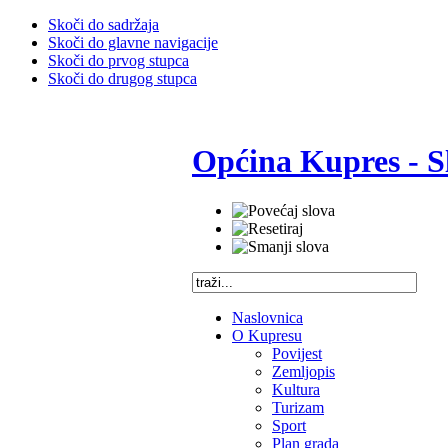
Skoči do sadržaja
Skoči do glavne navigacije
Skoči do prvog stupca
Skoči do drugog stupca
Općina Kupres - S
Naslovnica
O Kupresu
Povijest
Zemljopis
Kultura
Turizam
Sport
Plan grada