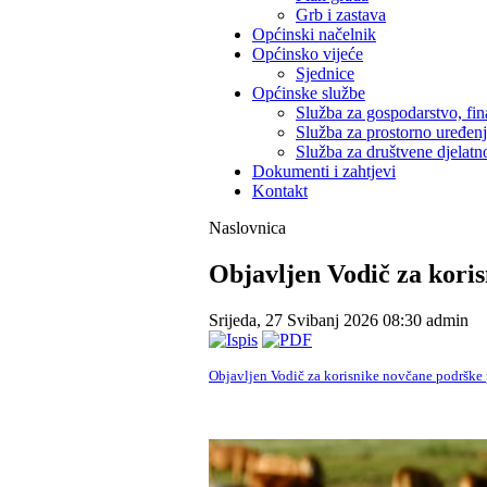
Grb i zastava
Općinski načelnik
Općinsko vijeće
Sjednice
Općinske službe
Služba za gospodarstvo, fin
Služba za prostorno uređen
Služba za društvene djelatno
Dokumenti i zahtjevi
Kontakt
Naslovnica
Objavljen Vodič za kori
Srijeda, 27 Svibanj 2026 08:30
admin
Objavljen Vodič za korisnike novčane podrške 