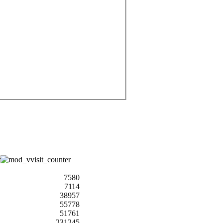
7580
7114
38957
55778
51761
231245