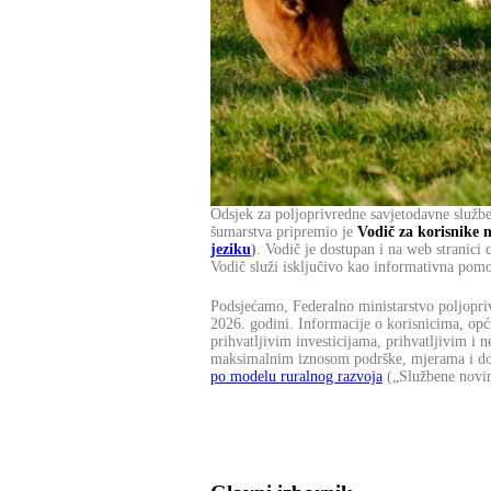
Odsjek za poljoprivredne savjetodavne službe
šumarstva pripremio je
Vodič za korisnike 
jeziku
)
. Vodič je dostupan i na web stranici 
Vodič služi isključivo kao informativna pom
Podsjećamo, Federalno ministarstvo poljopri
2026. godini. Informacije o korisnicima, op
prihvatljivim investicijama, prihvatljivim i
maksimalnim iznosom podrške, mjerama i doku
po modelu ruralnog razvoja
(„Službene novin