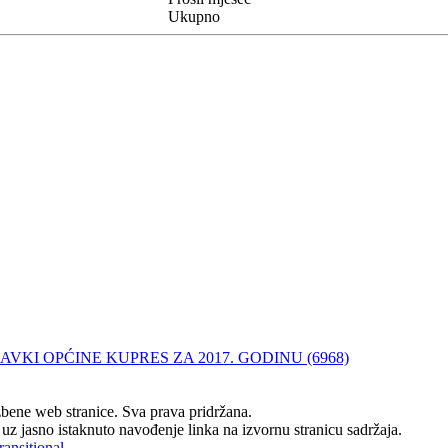
Ukupno
VKI OPĆINE KUPRES ZA 2017. GODINU (6968)
ene web stranice. Sva prava pridržana.
z jasno istaknuto navođenje linka na izvornu stranicu sadržaja.