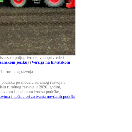
starstva poljoprivrede, vodoprivrede i
osanskom jeziku
) (
Verzija na hrvatskom
lu ruralnog razvoja.
a podršku po modelu ruralnog razvoja u
elu ruralnog razvoja u 2026. godini,
 osnovnom i dodatnom iznosu podrške,
lovima i načinu ostvarivanja novčanih podrški