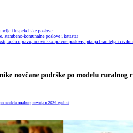
ancije i inspekcijske poslove
je, stambeno-komunalne poslove i katastar
sti, opću upravu, imovinsko-pravne poslove, pitanja branitelja i civilnu 
snike novčane podrške po modelu ruralnog r
po modelu ruralnog razvoja u 2026. godini