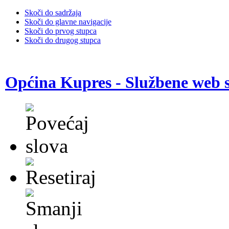
Skoči do sadržaja
Skoči do glavne navigacije
Skoči do prvog stupca
Skoči do drugog stupca
Općina Kupres - Službene web s