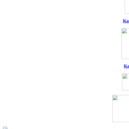
Ka
Ka