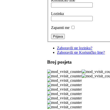
Korisničko Ime
Lozinka
Zapamti me
Zaboravili ste lozinku?
Zaboravili ste Korisničko Ime?
Broj posjeta