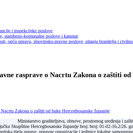
ancije i inspekcijske poslove
je, stambeno-komunalne poslove i katastar
sti, opću upravu, imovinsko-pravne poslove, pitanja branitelja i civilnu 
javne rasprave o Nacrtu Zakona o zaštiti o
o Nacrtu Zakona o zaštiti od buke Hercegbosanske županije
Ministarstvo graditeljstva, obnove, prostornog uređenja i zaš
učku Skupštine Hercegbosanske županije broj: broj: 01-02-16.2/26. god
anijska tijela uprave, upravne organizacije i jedinice lokalne samouprav