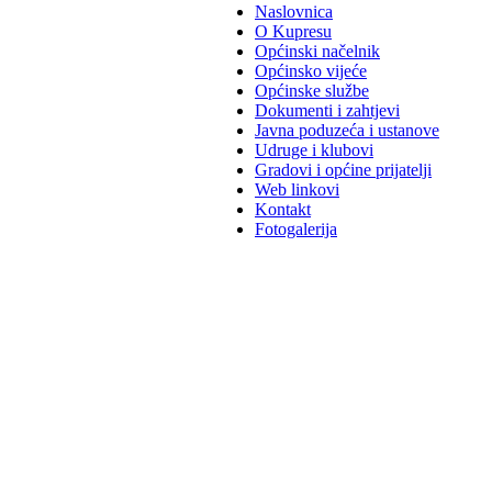
Naslovnica
O Kupresu
Općinski načelnik
Općinsko vijeće
Općinske službe
Dokumenti i zahtjevi
Javna poduzeća i ustanove
Udruge i klubovi
Gradovi i općine prijatelji
Web linkovi
Kontakt
Fotogalerija