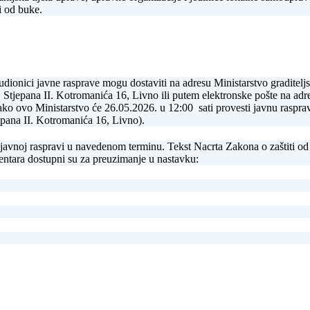
i od buke.
sudionici javne rasprave mogu dostaviti na adresu Ministarstvo graditelj
, Stjepana II. Kotromanića 16, Livno ili putem elektronske pošte na ad
tako ovo Ministarstvo će 26.05.2026. u 12:00 sati provesti javnu rasp
pana II. Kotromanića 16, Livno).
 javnoj raspravi u navedenom terminu. Tekst Nacrta Zakona o zaštiti od
entara dostupni su za preuzimanje u nastavku: