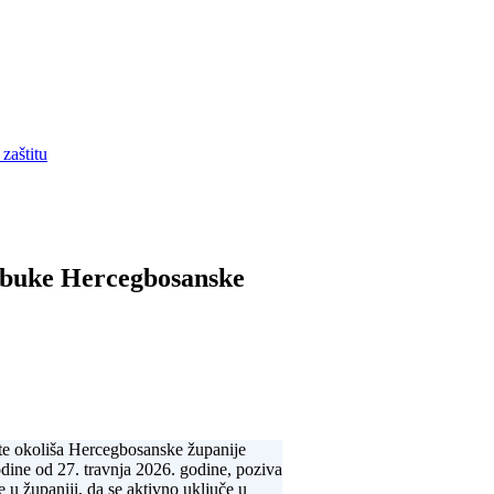
zaštitu
d buke Hercegbosanske
tite okoliša Hercegbosanske županije
ine od 27. travnja 2026. godine, poziva
e u županiji, da se aktivno uključe u