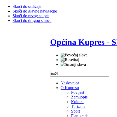
Skoči do sadržaja
Skoči do glavne navigacije
Skoči do prvog stupca
Skoči do drugog stupca
Općina Kupres - S
Naslovnica
O Kupresu
Povijest
Zemljopis
Kultura
Turizam
Sport
Plan grada