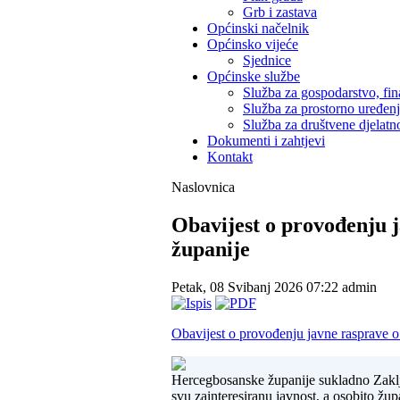
Grb i zastava
Općinski načelnik
Općinsko vijeće
Sjednice
Općinske službe
Služba za gospodarstvo, fin
Služba za prostorno uređen
Služba za društvene djelatno
Dokumenti i zahtjevi
Kontakt
Naslovnica
Obavijest o provođenju 
županije
Petak, 08 Svibanj 2026 07:22
admin
Obavijest o provođenju javne rasprave 
Hercegbosanske županije sukladno Zaklj
svu zainteresiranu javnost, a osobito žup