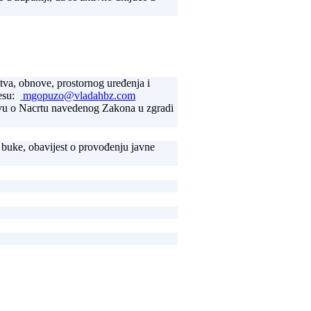
stva, obnove, prostornog uređenja i
resu:
mgopuzo@vladahbz.com
ravu o Nacrtu navedenog Zakona u zgradi
 buke, obavijest o provođenju javne