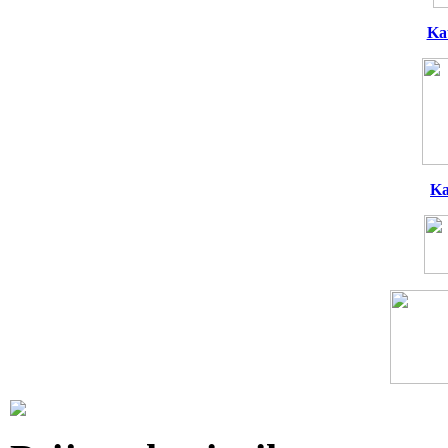
Ka
Ka