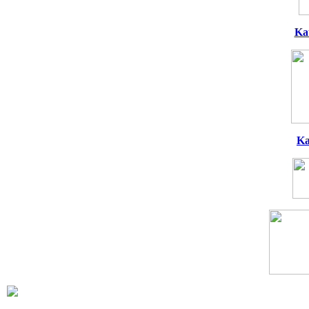
Ka
Ka