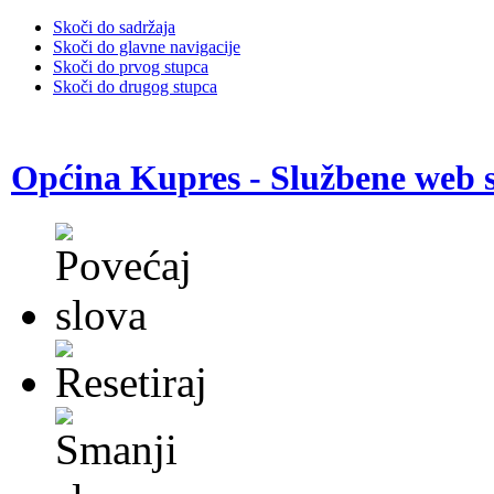
Skoči do sadržaja
Skoči do glavne navigacije
Skoči do prvog stupca
Skoči do drugog stupca
Općina Kupres - Službene web s