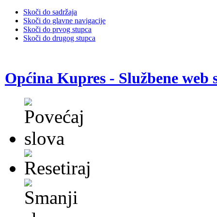
Skoči do sadržaja
Skoči do glavne navigacije
Skoči do prvog stupca
Skoči do drugog stupca
Općina Kupres - Službene web s