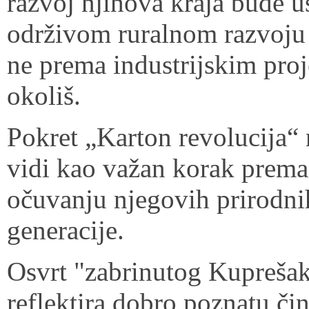
razvoj njihova kraja bude 
održivom ruralnom razvoju 
ne prema industrijskim proj
okoliš.
Pokret „Karton revolucija“ 
vidi kao važan korak prema 
očuvanju njegovih prirodni
generacije.
Osvrt "zabrinutog Kupreša
reflektira dobro poznatu č