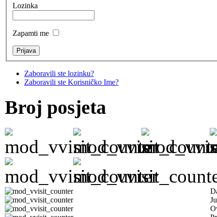
Lozinka
Zapamti me
Zaboravili ste lozinku?
Zaboravili ste Korisničko Ime?
Broj posjeta
D
Ju
Ov