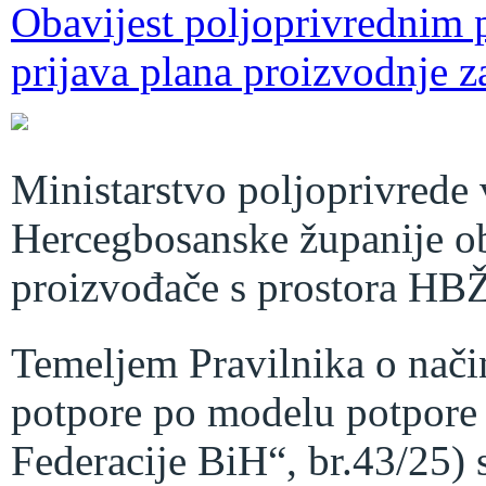
Obavijest poljoprivrednim 
prijava plana proizvodnje z
Ministarstvo poljoprivrede
Hercegbosanske županije ob
proizvođače s prostora HBŽ
Temeljem Pravilnika o nači
potpore po modelu potpore 
Federacije BiH“, br.43/25) 