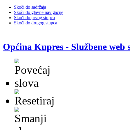
Skoči do sadržaja
Skoči do glavne navigacije
Skoči do prvog stupca
Skoči do drugog stupca
Općina Kupres - Službene web s