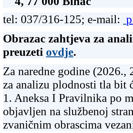
4, 77 000 Bihać
tel: 037/316-125; e-mail:
p
Obrazac zahtjeva za anali
preuzeti
ovdje
.
Za naredne godine (2026., 2
za analizu plodnosti tla bi
1. Aneksa I Pravilnika po m
objavljen na službenoj stran
zvaničnim obrascima vezani