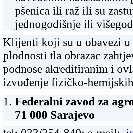
pšenica ili raž ili su zast
jednogodišnje ili višegod
Klijenti koji su u obavezi u
plodnosti tla obrazac zahtje
podnose akreditiranim i ovl
izvođenje fizičko-hemijskih 
Federalni zavod za agro
71 000 Sarajevo
tel: 033/254-840; e-mail:
i