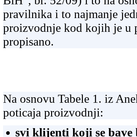
BiH“, br. 52/09) i to na os
pravilnika i to najmanje je
proizvodnje kod kojih je u
propisano.
Na osnovu Tabele 1. iz Ane
poticaja proizvodnji:
svi klijenti koji se bav