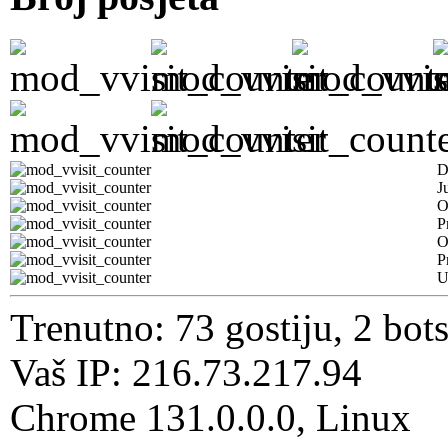
D
J
O
P
O
P
U
Trenutno: 73 gostiju, 2 bot
Vaš IP: 216.73.217.94
Chrome 131.0.0.0, Linux