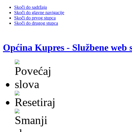
Skoči do sadržaja
Skoči do glavne navigacije
Skoči do prvog stupca
Skoči do drugog stupca
Općina Kupres - Službene web s