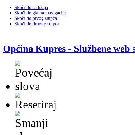
Skoči do sadržaja
Skoči do glavne navigacije
Skoči do prvog stupca
Skoči do drugog stupca
Općina Kupres - Službene web s