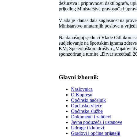
dežurstva i pripravnosti daktilografa, u
prijedlog Ministarstva pravosuđa i upr
Vlada je danas dala suglasnost na prov
Ministarstvo unutarnjih poslova u vrije
Na današnjoj sjednici Vlade Odlukom s
sudjelovanje na športskim igrama zdravst
KM, Speleološkom društvu „Mijatovi dv
sponzoriranja turnira „Drvar streetball
Glavni izbornik
Naslovnica
O Kupresu
Općinski načelnik
Općinsko vijeće
Općinske službe
Dokumenti i zahtjevi
Javna poduzeća i ustanove
Udruge i klubovi
Gradovi i općine prijatelji