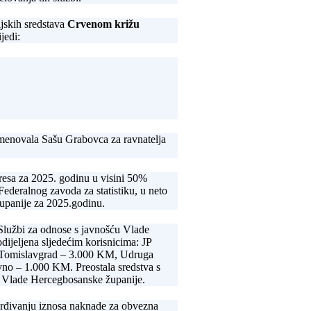
ijskih sredstava
Crvenom križu
jedi:
 imenovala Sašu Grabovca za ravnatelja
resa za 2025. godinu u visini 50%
ederalnog zavoda za statistiku, u neto
upanije za 2025.godinu.
Službi za odnose s javnošću Vlade
ijeljena sljedećim korisnicima: JP
 Tomislavgrad – 3.000 KM, Udruga
no – 1.000 KM. Preostala sredstva s
ću Vlade Hercegbosanske županije.
vrđivanju iznosa naknade za obvezna