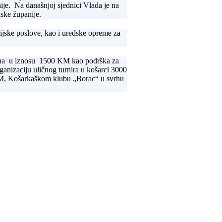
ije. Na današnjoj sjednici Vlada je na
ske županije.
jske poslove, kao i uredske opreme za
ivna u iznosu 1500 KM kao podrška za
ganizaciju uličnog turnira u košarci 3000
KM, Košarkaškom klubu „Borac“ u svrhu