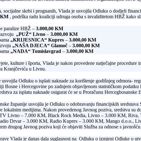
, socijalne skrbi i prognanih, Vlada je usvojila Odluku o dodjeli financ
0 KM
, podrška radu koaliciji udruga osoba s invaliditetom HBŽ kako sli
čje paralize HBŽ –
3.000,00 KM
 razvoju
„PUŽ“ Livno
–
3.000,00 KM
ebama
„KRIJESNICA“ Kupres
–
3.000,00 KM
azvoju
„NAŠA DJECA“ Glamoč
–
3.000,00 KM
ebama
„NADA“ Tomislavgrad
–
3.000,00 KM
vjete, kulture i športa, Vlada je nakon provedene natječajne procedure
ra Kranjčevića u Livnu.
usvojila Odluku o isplati naknade za korištenje godišnjeg odmora- reg
ciji Bosne i Hercegovine po zadnjem objavljenom statističkom podatku F
dstva za isplatu naknade osigurat će se u Proračunu Hercegbosanske ž
ske županije usvojila je Odluku o odobravanju financijskih sredstava 
e lokalnim medijima. Nakon provedenog Javnog poziva, sredstva su dod
RTV Livno – 7.000 KM, Black Rock Media, Livno – 3.000 KM, Riva,
Radio Drvar – 3.000 KM, Radio Kupres – 3.000 KM, Mango d.o.o., Liv
utem drugog Javnog poziva koji će objaviti Služba za odnose s javnoš
prave Vlada je danas dala suglasnost na Odluku o izmjeni Odluke o ut