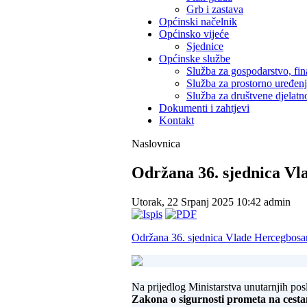
Grb i zastava
Općinski načelnik
Općinsko vijeće
Sjednice
Općinske službe
Služba za gospodarstvo, fin
Služba za prostorno uređen
Služba za društvene djelatno
Dokumenti i zahtjevi
Kontakt
Naslovnica
Održana 36. sjednica Vl
Utorak, 22 Srpanj 2025 10:42
admin
Održana 36. sjednica Vlade Hercegbosa
Na prijedlog Ministarstva unutarnjih pos
Zakona o sigurnosti prometa na cest