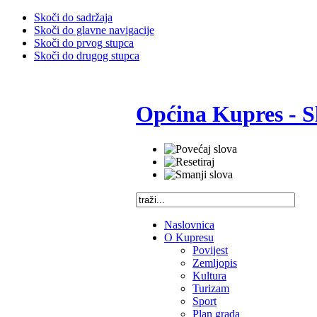
Skoči do sadržaja
Skoči do glavne navigacije
Skoči do prvog stupca
Skoči do drugog stupca
Općina Kupres - S
Naslovnica
O Kupresu
Povijest
Zemljopis
Kultura
Turizam
Sport
Plan grada