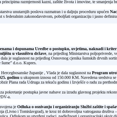
 principima razmjernosti kazni, zaštite života i imovine, te smanjenja b
starstva unutarnjih poslova razmatran i u daljnju proceduru upućen
Nac
 s federalnim zakonodavstvom, poboljšati organizaciju i jasno definirati
enama i dopunama Uredbe o postupku, uvjetima, naknadi i kriteri
ljištu u vlasništvu države
, na prijedlog Ministarstva poljoprivrede, 
 dala je suglasnost na prijedlog Osnovnog cjenika šumskih drvnih sor
 šume” d.o.o. Kupres.
a Hercegbosanske županije , Vlada je dala suglasnost na
Program utro
025. godinu
u ukupnom iznosu od 150.000 KM. Navedena sredstva se d
bzir Plana rada Udruga za tekuću godinu i Izvješće o radu za prethod
e za pokretanje postupka javne nabave za izradu glavnog projekta rekon
PDV-a.
usvojena je
Odluka o osnivanju i organiziranju Službi zaštite i spa
nja (Livno i Tomislavgrad), te kroz tri dobrovoljna vatrogasna društ
a. Odlukom su utvrđeni zadaci, nadležnosti i organizacijski okvir dje