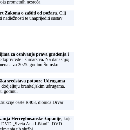
roja prometnih nesreća.
rt Zakona o zaštiti od požara
. Cilj
 nadležnosti te unaprijediti sustav
jima za osnivanje prava građenja i
vodoprivrede i šumarstva. Na današnjoj
timenata za 2025. godinu Šumsko –
ška sredstava potpore Udrugama
odjeljuju braniteljskim udrugama,
nu godinu.
strukcije ceste R408, dionica Drvar–
šavanja Hercegbosanske županije
, koje
va – DVD „Sveta Ana Lištani“ ,DVD
lovanja tih službi.