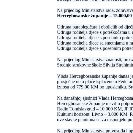
Na prijedlog Ministarstva rada, zdravstva
Hercegbosanske županije –
15.000,0
Udruga paraplegičara i oboljelih od dje
Udruga roditelja djece s poteškoćama u
Udruga roditelja djece s posebnim potr
Udruga roditelja djece sa smetnjama u r
Udruga roditelja djece s posebnim potr
Na prijedlog Ministarstva znanosti, pros
Srednje strukovne škole Silvija Strahimi
Vlada Hercegbosanske županije danas je 
prosječne neto plaće isplaćene u Federa
iznosu od 779,00 KM po uposleniku. Sre
Na današnjoj sjednici Vlada Hercegbosan
Hercegbosanske županije u svrhu potpor
Radio Tomislavgrad – 10.000 KM, JP 
Kulturni horizont, Livno – 3.000 KM, 
ove stavke planirana su za raspodjelu p
Na prijedlog Ministarstva pravosuđa i u