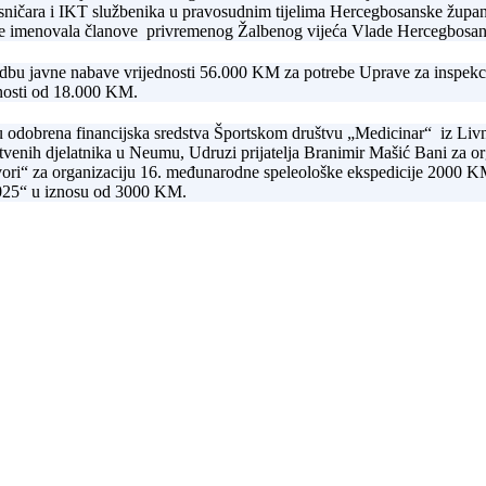
pisničara i IKT službenika u pravosudnim tijelima Hercegbosanske župan
ave imenovala članove privremenog Žalbenog vijeća Vlade Hercegbosan
edbu javne nabave vrijednosti 56.000 KM za potrebe Uprave za inspekci
dnosti od 18.000 KM.
u odobrena financijska sredstva Športskom društvu „Medicinar“ iz L
venih djelatnika u Neumu, Udruzi prijatelja Branimir Mašić Bani za or
ori“ za organizaciju 16. međunarodne speleološke ekspedicije 2000 
 2025“ u iznosu od 3000 KM.