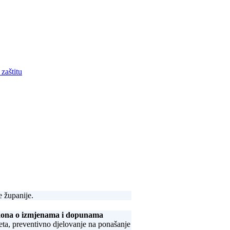
zaštitu
 županije.
kona o izmjenama i dopunama
ometa, preventivno djelovanje na ponašanje