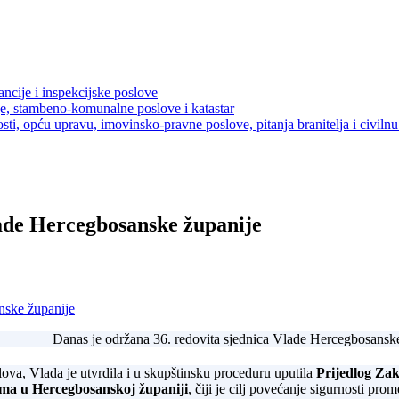
ancije i inspekcijske poslove
je, stambeno-komunalne poslove i katastar
sti, opću upravu, imovinsko-pravne poslove, pitanja branitelja i civilnu 
ade Hercegbosanske županije
nske županije
Danas je održana 36. redovita sjednica Vlade Hercegbosanske
lova, Vlada je utvrdila i u skupštinsku proceduru uputila
Prijedlog Za
ama u Hercegbosanskoj županiji
, čiji je cilj povećanje sigurnosti pr