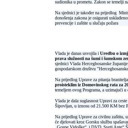
sudionika u prometu. Zakon se temelji na
Na sjednici je također na prijedlog Mini
donošenja zakona je osigurati usklađenost
prevencije i zaštite u slučaju požara
Vlada je danas usvojila i
Uredbu o izmj
prava služnosti na šumi i šumskom zem
sjednici Vlada Hercegbosanske županije
gospodarskom društvu ”Hercegbosanske
Na prijedlog Uprave za pitanja branitelj
proisteklim iz Domovinskog rata za 2
temeljem ovog Programa, a uzimajući u o
Vlada je dala suglasnost Upravi za cest
Šipovljan, u iznosu od 21.500 KM bez 
Na prijedlog Uprave za civilnu zaštitu, 
će djelovati kroz Gorsku službu spašava
„Gospe Vidoške“ i DVD„Sveti Ante“ Šujic