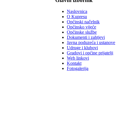
Glavni izbornik
Naslovnica
O Kupresu
Općinski načelnik
Općinsko vijeće
Općinske službe
Dokumenti i zahtjevi
Javna poduzeća i ustanove
Udruge i klubovi
Gradovi i općine prijatelji
Web linkovi
Kontakt
Fotogalerija