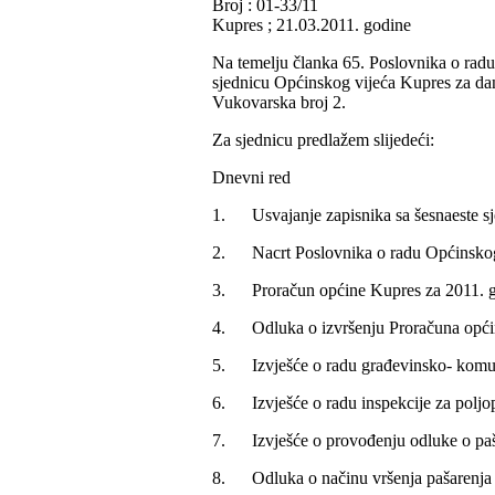
Broj : 01-33/11
Kupres ; 21.03.2011. godine
Na temelju članka 65. Poslovnika o rad
sjednicu Općinskog vijeća Kupres za dan
Vukovarska broj 2.
Za sjednicu predlažem slijedeći:
Dnevni red
1. Usvajanje zapisnika sa šesnaeste sj
2. Nacrt Poslovnika o radu Općinskog
3. Proračun općine Kupres za 2011. 
4. Odluka o izvršenju Proračuna opći
5. Izvješće o radu građevinsko- komun
6. Izvješće o radu inspekcije za poljop
7. Izvješće o provođenju odluke o paš
8. Odluka o načinu vršenja pašarenja 