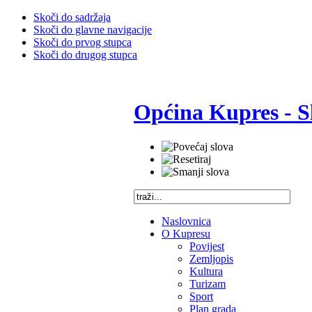
Skoči do sadržaja
Skoči do glavne navigacije
Skoči do prvog stupca
Skoči do drugog stupca
Općina Kupres - S
Naslovnica
O Kupresu
Povijest
Zemljopis
Kultura
Turizam
Sport
Plan grada