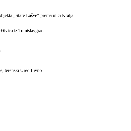
bjekta „Stare Lašve" prema ulici Kralja
 Đivića iz Tomislavgrada
s
e, terenski Ured Livno-