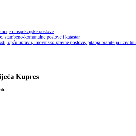
ancije i inspekcijske poslove
je, stambeno-komunalne poslove i katastar
sti, opću upravu, imovinsko-pravne poslove, pitanja branitelja i civilnu 
ijeća Kupres
ator