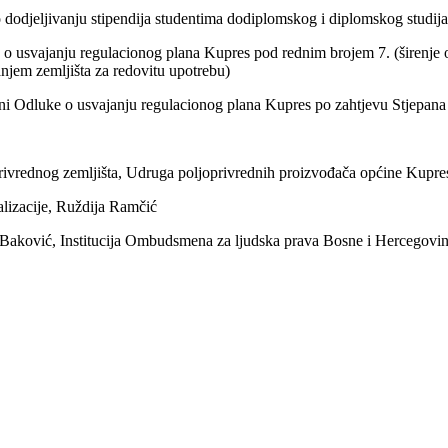
dodjeljivanju stipendija studentima dodiplomskog i diplomskog studija
 usvajanju regulacionog plana Kupres pod rednim brojem 7. (širenje o
anjem zemljišta za redovitu upotrebu)
i Odluke o usvajanju regulacionog plana Kupres po zahtjevu Stjepana
rivrednog zemljišta, Udruga poljoprivrednih proizvođača općine Kupre
alizacije, Ruždija Ramčić
aković, Institucija Ombudsmena za ljudska prava Bosne i Hercegovin