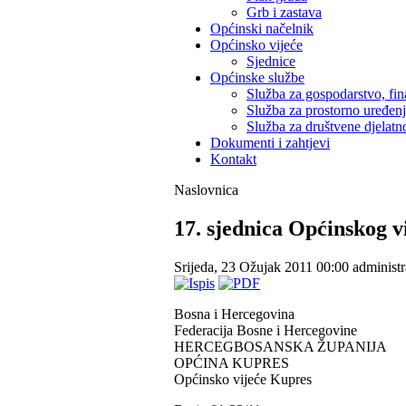
Grb i zastava
Općinski načelnik
Općinsko vijeće
Sjednice
Općinske službe
Služba za gospodarstvo, fin
Služba za prostorno uređen
Služba za društvene djelatno
Dokumenti i zahtjevi
Kontakt
Naslovnica
17. sjednica Općinskog v
Srijeda, 23 Ožujak 2011 00:00
administr
Bosna i Hercegovina
Federacija Bosne i Hercegovine
HERCEGBOSANSKA ŽUPANIJA
OPĆINA KUPRES
Općinsko vijeće Kupres