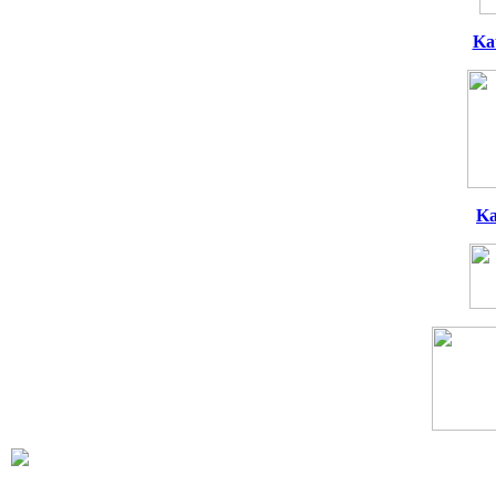
Ka
Ka