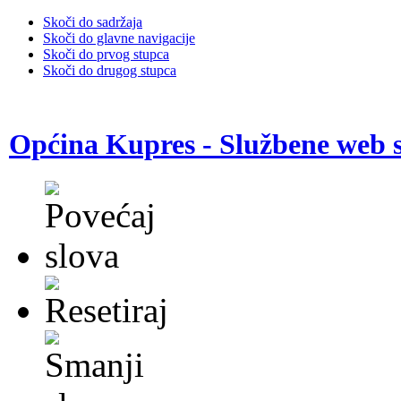
Skoči do sadržaja
Skoči do glavne navigacije
Skoči do prvog stupca
Skoči do drugog stupca
Općina Kupres - Službene web s