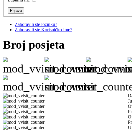
Zaboravili ste lozinku?
Zaboravili ste Korisničko Ime?
Broj posjeta
D
Ju
Ov
Pr
O
Pr
U