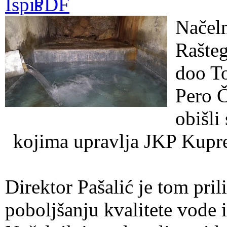
Načel
Rašte
doo To
Pero 
obišli
kojima upravlja JKP Kupre
Direktor Pašalić je tom pri
poboljšanju kvalitete vode 