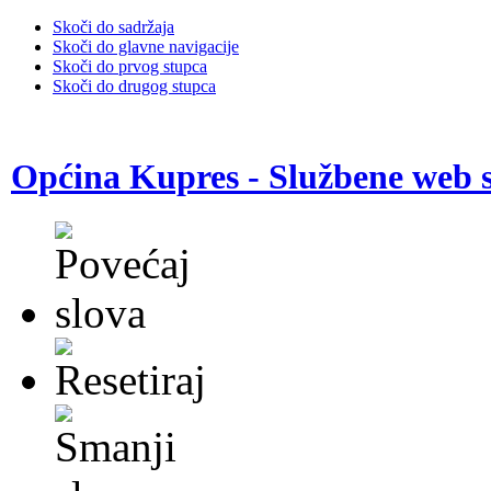
Skoči do sadržaja
Skoči do glavne navigacije
Skoči do prvog stupca
Skoči do drugog stupca
Općina Kupres - Službene web s