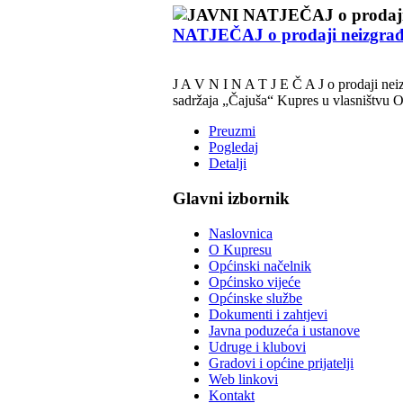
NATJEČAJ o prodaji neizgrađe
J A V N I N A T J E Č A J o prodaji neiz
sadržaja „Čajuša“ Kupres u vlasništv
Preuzmi
Pogledaj
Detalji
Glavni izbornik
Naslovnica
O Kupresu
Općinski načelnik
Općinsko vijeće
Općinske službe
Dokumenti i zahtjevi
Javna poduzeća i ustanove
Udruge i klubovi
Gradovi i općine prijatelji
Web linkovi
Kontakt