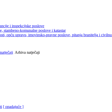
ancije i inspekcijske poslove
je, stambeno-komunalne poslove i katastar
sti, opću upravu, imovinsko-pravne poslove, pitanja branitelja i civilnu 
natječaji
Arhiva natječaji
ti
[ opadajuće ]