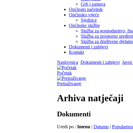
Grb i zastava
Općinski načelnik
Općinsko vijeće
Sjednice
Općinske službe
Služba za gospodarstvo, fin
Služba za prostorno uređen
Služba za društvene djelatno
Dokumenti i zahtjevi
Kontakt
Naslovnica
Dokumenti i zahtjevi
Javni 
Početak
Pretraživanje
Arhiva natječaji
Dokumenti
Uredi po :
Imenu
|
Datumu
|
Popularnos