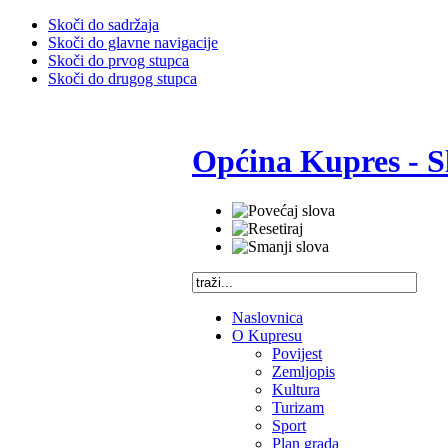
Skoči do sadržaja
Skoči do glavne navigacije
Skoči do prvog stupca
Skoči do drugog stupca
Općina Kupres - S
Naslovnica
O Kupresu
Povijest
Zemljopis
Kultura
Turizam
Sport
Plan grada