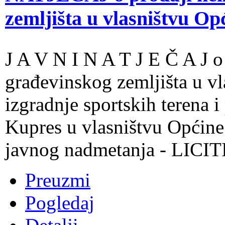
zemljišta u vlasništvu O
J A V N I N A T J E Č A J o
građevinskog zemljišta u v
izgradnje sportskih terena i
Kupres u vlasništvu Opći
javnog nadmetanja - LIC
Preuzmi
Pogledaj