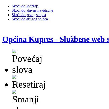
Skoči do sadržaja
Skoči do glavne navigacije
Skoči do prvog stupca
Skoči do drugog stupca
Općina Kupres - Službene web s