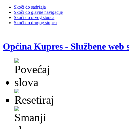
Skoči do sadržaja
Skoči do glavne navigacije
Skoči do prvog stupca
Skoči do drugog stupca
Općina Kupres - Službene web s