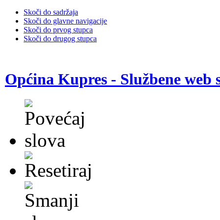
Skoči do sadržaja
Skoči do glavne navigacije
Skoči do prvog stupca
Skoči do drugog stupca
Općina Kupres - Službene web s