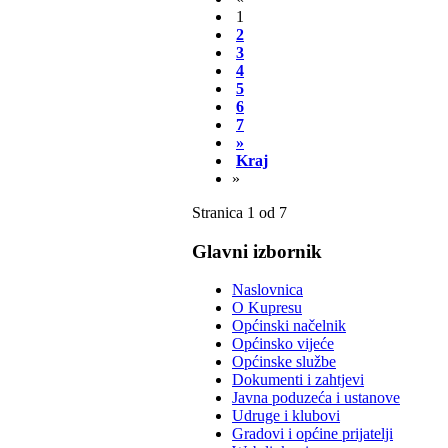
1
2
3
4
5
6
7
»
Kraj
»
Stranica 1 od 7
Glavni izbornik
Naslovnica
O Kupresu
Općinski načelnik
Općinsko vijeće
Općinske službe
Dokumenti i zahtjevi
Javna poduzeća i ustanove
Udruge i klubovi
Gradovi i općine prijatelji