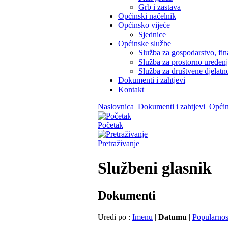
Grb i zastava
Općinski načelnik
Općinsko vijeće
Sjednice
Općinske službe
Služba za gospodarstvo, fin
Služba za prostorno uređen
Služba za društvene djelatno
Dokumenti i zahtjevi
Kontakt
Naslovnica
Dokumenti i zahtjevi
Općin
Početak
Pretraživanje
Službeni glasnik
Dokumenti
Uredi po :
Imenu
|
Datumu
|
Popularnos