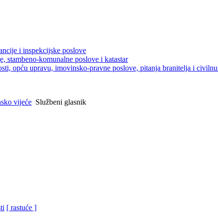
ancije i inspekcijske poslove
je, stambeno-komunalne poslove i katastar
sti, opću upravu, imovinsko-pravne poslove, pitanja branitelja i civilnu 
sko vijeće
Službeni glasnik
ti
[ rastuće ]