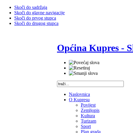
Skoči do sadržaja
Skoči do glavne navigacije
Skoči do prvog stupca
Skoči do drugog stupca
Općina Kupres - S
Naslovnica
O Kupresu
Povijest
Zemljopis
Kultura
Turizam
Sport
Plan grada