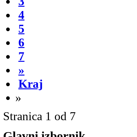
3
4
5
6
7
»
Kraj
»
Stranica 1 od 7
Glavni izbornik