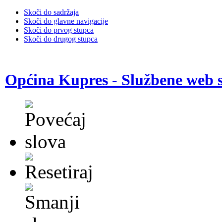
Skoči do sadržaja
Skoči do glavne navigacije
Skoči do prvog stupca
Skoči do drugog stupca
Općina Kupres - Službene web s