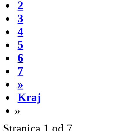
2
3
4
5
6
7
»
Kraj
»
Stranica 1 od 7