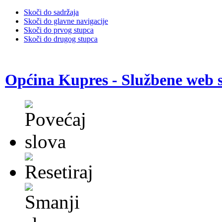
Skoči do sadržaja
Skoči do glavne navigacije
Skoči do prvog stupca
Skoči do drugog stupca
Općina Kupres - Službene web s